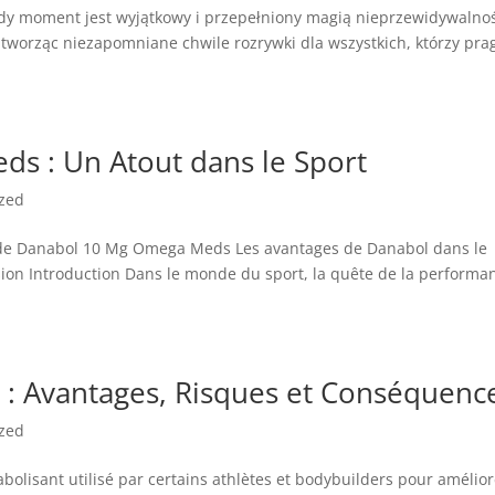
żdy moment jest wyjątkowy i przepełniony magią nieprzewidywalnoś
, tworząc niezapomniane chwile rozrywki dla wszystkich, którzy pr
s : Un Atout dans le Sport
ized
n de Danabol 10 Mg Omega Meds Les avantages de Danabol dans le
usion Introduction Dans le monde du sport, la quête de la performa
 : Avantages, Risques et Conséquenc
ized
bolisant utilisé par certains athlètes et bodybuilders pour amélior