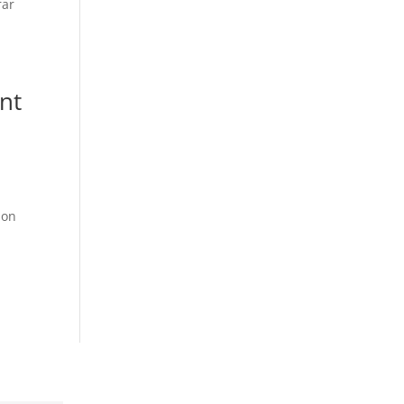
rar
nt
ion