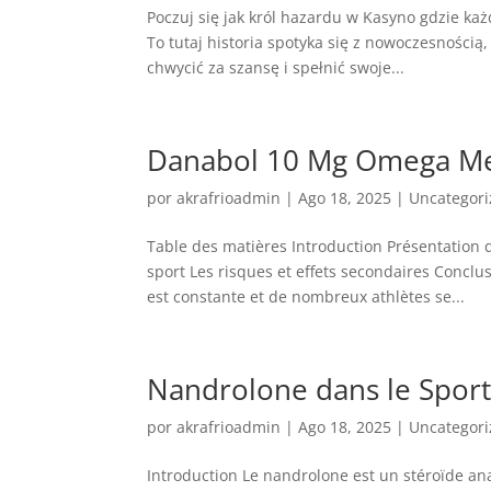
Poczuj się jak król hazardu w Kasyno gdzie ka
To tutaj historia spotyka się z nowoczesnością
chwycić za szansę i spełnić swoje...
Danabol 10 Mg Omega Med
por
akrafrioadmin
|
Ago 18, 2025
|
Uncategor
Table des matières Introduction Présentatio
sport Les risques et effets secondaires Concl
est constante et de nombreux athlètes se...
Nandrolone dans le Sport
por
akrafrioadmin
|
Ago 18, 2025
|
Uncategor
Introduction Le nandrolone est un stéroïde ana