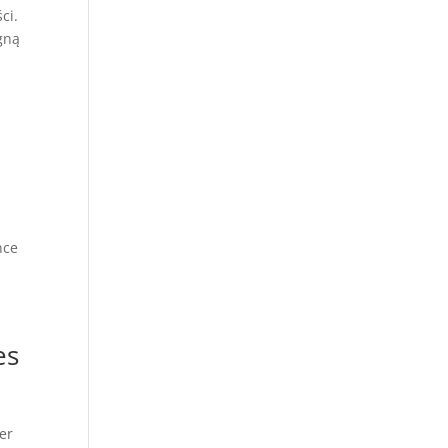
ci.
agną
nce
es
er