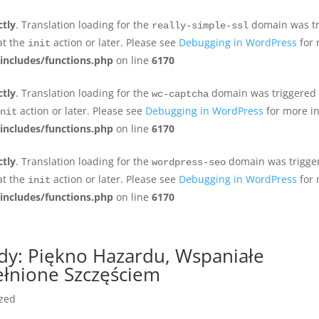
ctly
. Translation loading for the
domain was tri
really-simple-ssl
at the
action or later. Please see
Debugging in WordPress
for 
init
includes/functions.php
on line
6170
ctly
. Translation loading for the
domain was triggered to
wc-captcha
action or later. Please see
Debugging in WordPress
for more in
nit
includes/functions.php
on line
6170
ctly
. Translation loading for the
domain was triggere
wordpress-seo
at the
action or later. Please see
Debugging in WordPress
for 
init
includes/functions.php
on line
6170
dy: Piękno Hazardu, Wspaniałe
ełnione Szczęściem
ized