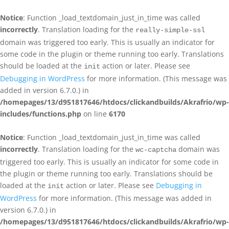
Notice
: Function _load_textdomain_just_in_time was called
incorrectly
. Translation loading for the
really-simple-ssl
domain was triggered too early. This is usually an indicator for
some code in the plugin or theme running too early. Translations
should be loaded at the
action or later. Please see
init
Debugging in WordPress
for more information. (This message was
added in version 6.7.0.) in
/homepages/13/d951817646/htdocs/clickandbuilds/Akrafrio/wp-
includes/functions.php
on line
6170
Notice
: Function _load_textdomain_just_in_time was called
incorrectly
. Translation loading for the
domain was
wc-captcha
triggered too early. This is usually an indicator for some code in
the plugin or theme running too early. Translations should be
loaded at the
action or later. Please see
Debugging in
init
WordPress
for more information. (This message was added in
version 6.7.0.) in
/homepages/13/d951817646/htdocs/clickandbuilds/Akrafrio/wp-