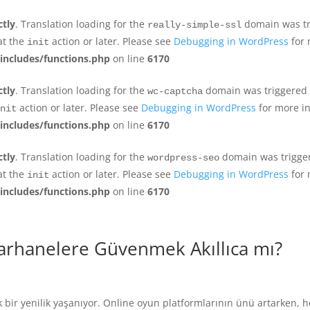
ctly
. Translation loading for the
domain was tri
really-simple-ssl
at the
action or later. Please see
Debugging in WordPress
for 
init
includes/functions.php
on line
6170
ctly
. Translation loading for the
domain was triggered to
wc-captcha
action or later. Please see
Debugging in WordPress
for more in
nit
includes/functions.php
on line
6170
ctly
. Translation loading for the
domain was triggere
wordpress-seo
at the
action or later. Please see
Debugging in WordPress
for 
init
includes/functions.php
on line
6170
arhanelere Güvenmek Akıllıca mı?
 bir yenilik yaşanıyor. Online oyun platformlarının ünü artarken, h