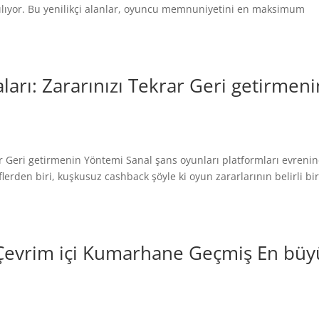
tılıyor. Bu yenilikçi alanlar, oyuncu memnuniyetini en maksimum
rı: Zararınızı Tekrar Geri getirmeni
r Geri getirmenin Yöntemi Sanal şans oyunları platformları evreni
lerden biri, kuşkusuz cashback şöyle ki oyun zararlarının belirli bi
 Çevrim içi Kumarhane Geçmiş En büy