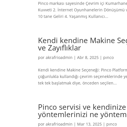
Pinco markası sayesinde Çevrim içi Kumarhane
Kuvveti 2. İnternet Oyunhanelerin Dönüşümü v
10 tane Geliri 4. Yaşanmış Kullanıcı...
Kendi kendine Makine Seç
ve Zayıflıklar
por
akrafrioadmin
|
Abr 8, 2025
|
pınco
Kendi kendine Makine Seçeneği: Pinco Platformu
çoğunlukla kullandığı çevrim seçeneklerinde ye
tek tek başlatmak diye, önceden seçilen...
Pinco servisi ve kendinize
yöntemlerinizi ne yönteml
por
akrafrioadmin
|
Mar 13, 2025
|
pınco