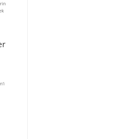
rin
ek
er
n’i