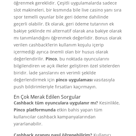
öğrenmek gereklidir. Çeşitli uygulamalarda sadece
slot makineleri, bir kısmında bile live casino yanı sıra
spor temelli oyunlar bile geri ödeme dahilinde
geçerli olabilir. Ek olarak, geri ödeme tutarının ek
bakiye şeklinde mi alternatif olarak ana bakiye olarak
mı tanımlandığını öğrenmek değerlidir. Bonus olarak
verilen cashback’lerin kullanım koşulu içerip
içermediği ayrıca önemli olan bir husus olarak
değerlendirilir.
Pinco
, bu noktada oyuncularını
bilgilendiren ve açık ilkeler geliştiren özel sitelerden
biridir. İade şanslarını en verimli şekilde
değerlendirmek için
pinco uygulaması
vasıtasıyla
push bildirimleriyle fırsatları kaçırmayın.
En Çok Merak Edilen Sorgular
Cashback tüm oyunculara uygulanır mı?
Kesinlikle,
Pinco platformunda
etkin bahis yapan tüm
kullanıcılar cashback kampanyalarından
yararlanabilir.
Cashback oranını nasıl öğrenebilirim?
Kullanıcı