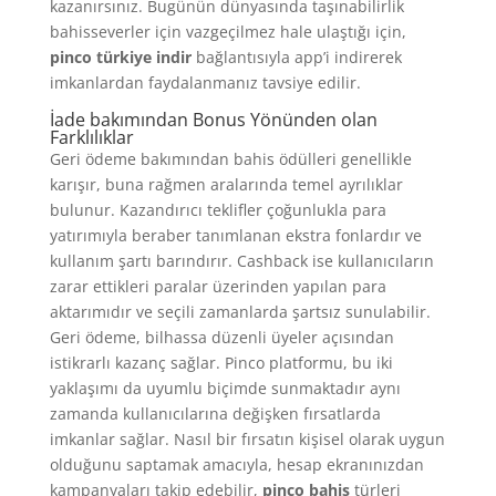
kazanırsınız. Bugünün dünyasında taşınabilirlik
bahisseverler için vazgeçilmez hale ulaştığı için,
pinco türkiye indir
bağlantısıyla app’i indirerek
imkanlardan faydalanmanız tavsiye edilir.
İade bakımından Bonus Yönünden olan
Farklılıklar
Geri ödeme bakımından bahis ödülleri genellikle
karışır, buna rağmen aralarında temel ayrılıklar
bulunur. Kazandırıcı teklifler çoğunlukla para
yatırımıyla beraber tanımlanan ekstra fonlardır ve
kullanım şartı barındırır. Cashback ise kullanıcıların
zarar ettikleri paralar üzerinden yapılan para
aktarımıdır ve seçili zamanlarda şartsız sunulabilir.
Geri ödeme, bilhassa düzenli üyeler açısından
istikrarlı kazanç sağlar. Pinco platformu, bu iki
yaklaşımı da uyumlu biçimde sunmaktadır aynı
zamanda kullanıcılarına değişken fırsatlarda
imkanlar sağlar. Nasıl bir fırsatın kişisel olarak uygun
olduğunu saptamak amacıyla, hesap ekranınızdan
kampanyaları takip edebilir,
pinco bahis
türleri