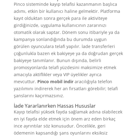
Pinco sisteminde kayıp telafisi kazanmanın başlıca
adımı, etkin bir kullanıcı haline gelmektir. Platforma
kayıt olduktan sonra gerçek para ile aktiviteye
girdiğinizde, uygulama kullanıcının zararınızı
otomatik olarak saptar. Dönem sonu itibariyle ya da
kampanya sonlandığında bu durumda uygun
görülen oyunculara telafi yapılır. İade transferleri
çoğunlukla bazen ek bakiyeye ya da doğrudan gerçek
bakiyeye tanımlanır. Bunun dışında, belirli
promosyonlarda telafi yüzdesini maksimize etmek
amacıyla aktiflikler veya VIP üyelikler ayrıca
mevcuttur.
Pinco mobil indir
aracılığıyla telefon
yazılımını indirerek her an fırsatları görebilir; telafi
şanslarını kaçırmazsınız.
İade Yararlanırken Hassas Hususlar
Kayıp telafisi yüksek fayda sağlamak adına olabilecek
en iyi fayda elde etmek için önem arz eden birkaç
ince ayrıntılar söz konusudur. Öncelikle, geri
ödemenin kapsandığı şans oyunlarını eksiksiz