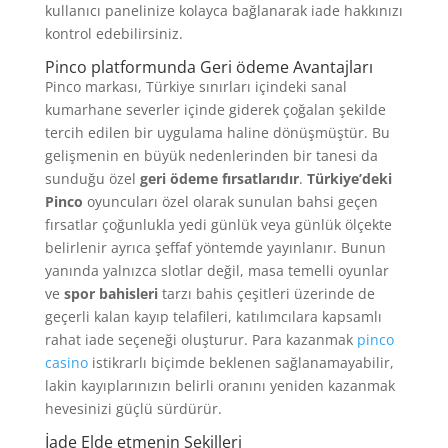
kullanıcı panelinize kolayca bağlanarak iade hakkınızı
kontrol edebilirsiniz.
Pinco platformunda Geri ödeme Avantajları
Pinco markası, Türkiye sınırları içindeki sanal
kumarhane severler içinde giderek çoğalan şekilde
tercih edilen bir uygulama haline dönüşmüştür. Bu
gelişmenin en büyük nedenlerinden bir tanesi da
sunduğu özel
geri ödeme fırsatlarıdır
.
Türkiye’deki
Pinco
oyuncuları özel olarak sunulan bahsi geçen
fırsatlar çoğunlukla yedi günlük veya günlük ölçekte
belirlenir ayrıca şeffaf yöntemde yayınlanır. Bunun
yanında yalnızca slotlar değil, masa temelli oyunlar
ve
spor bahisleri
tarzı bahis çeşitleri üzerinde de
geçerli kalan kayıp telafileri, katılımcılara kapsamlı
rahat iade seçeneği oluşturur. Para kazanmak
pinco
casino
istikrarlı biçimde beklenen sağlanamayabilir,
lakin kayıplarınızın belirli oranını yeniden kazanmak
hevesinizi güçlü sürdürür.
İade Elde etmenin Şekilleri