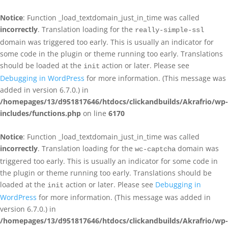
Notice
: Function _load_textdomain_just_in_time was called
incorrectly
. Translation loading for the
really-simple-ssl
domain was triggered too early. This is usually an indicator for
some code in the plugin or theme running too early. Translations
should be loaded at the
action or later. Please see
init
Debugging in WordPress
for more information. (This message was
added in version 6.7.0.) in
/homepages/13/d951817646/htdocs/clickandbuilds/Akrafrio/wp-
includes/functions.php
on line
6170
Notice
: Function _load_textdomain_just_in_time was called
incorrectly
. Translation loading for the
domain was
wc-captcha
triggered too early. This is usually an indicator for some code in
the plugin or theme running too early. Translations should be
loaded at the
action or later. Please see
Debugging in
init
WordPress
for more information. (This message was added in
version 6.7.0.) in
/homepages/13/d951817646/htdocs/clickandbuilds/Akrafrio/wp-