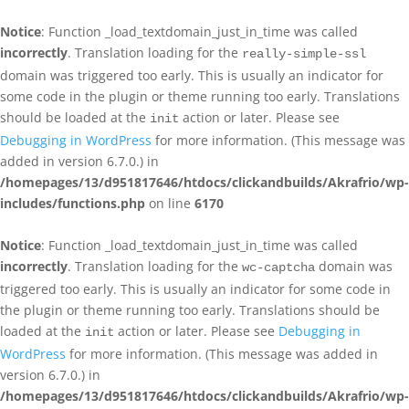
Notice
: Function _load_textdomain_just_in_time was called
incorrectly
. Translation loading for the
really-simple-ssl
domain was triggered too early. This is usually an indicator for
some code in the plugin or theme running too early. Translations
should be loaded at the
action or later. Please see
init
Debugging in WordPress
for more information. (This message was
added in version 6.7.0.) in
/homepages/13/d951817646/htdocs/clickandbuilds/Akrafrio/wp-
includes/functions.php
on line
6170
Notice
: Function _load_textdomain_just_in_time was called
incorrectly
. Translation loading for the
domain was
wc-captcha
triggered too early. This is usually an indicator for some code in
the plugin or theme running too early. Translations should be
loaded at the
action or later. Please see
Debugging in
init
WordPress
for more information. (This message was added in
version 6.7.0.) in
/homepages/13/d951817646/htdocs/clickandbuilds/Akrafrio/wp-