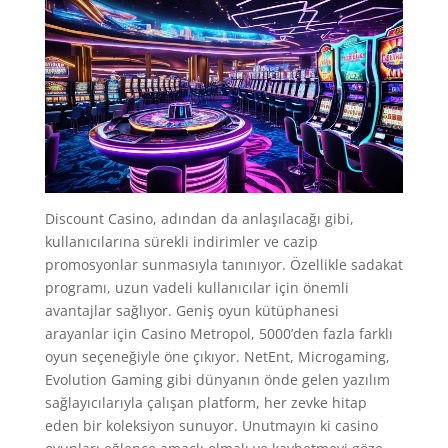
Discount Casino, adından da anlaşılacağı gibi,
kullanıcılarına sürekli indirimler ve cazip
promosyonlar sunmasıyla tanınıyor. Özellikle sadakat
programı, uzun vadeli kullanıcılar için önemli
avantajlar sağlıyor. Geniş oyun kütüphanesi
arayanlar için Casino Metropol, 5000’den fazla farklı
oyun seçeneğiyle öne çıkıyor. NetEnt, Microgaming,
Evolution Gaming gibi dünyanın önde gelen yazılım
sağlayıcılarıyla çalışan platform, her zevke hitap
eden bir koleksiyon sunuyor. Unutmayın ki casino