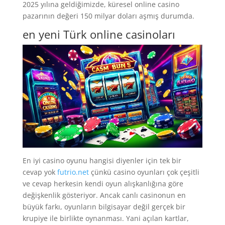
2025 yılına geldiğimizde, küresel online casino
pazarının değeri 150 milyar doları aşmış durumda.
en yeni Türk online casinoları
En iyi casino oyunu hangisi diyenler için tek bir
cevap yok
futrio.net
çünkü casino oyunları çok çeşitli
ve cevap herkesin kendi oyun alışkanlığına göre
değişkenlik gösteriyor. Ancak canlı casinonun en
büyük farkı, oyunların bilgisayar değil gerçek bir
krupiye ile birlikte oynanması. Yani açılan kartlar,