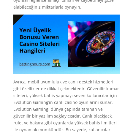
oyunları eğlence amaçlı olmalı ve kaybetmeyi göze
alabileceğiniz miktarlarla oynayın.
Ayrıca, mobil uyumluluk ve canlı destek hizmetleri
gibi özellikler de dikkat çekmektedir. Güvenilir kumar
siteleri, yüksek bahis yapmayı seven kullanıcılar için
Evolution Gaming’in canlı casino oyunlarını sunar.
Evolution Gaming, dünya çapında tanınan ve
güvenilir bir yazılım sağlayıcısıdır. Canlı blackjack,
rulet ve bakara gibi oyunlarda yüksek bahis limitleri
ile oynamak mümkündür. Bu sayede, kullanıcılar