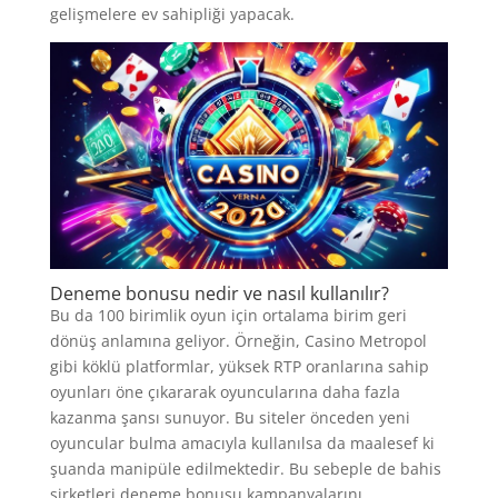
gelişmelere ev sahipliği yapacak.
Deneme bonusu nedir ve nasıl kullanılır?
Bu da 100 birimlik oyun için ortalama birim geri
dönüş anlamına geliyor. Örneğin, Casino Metropol
gibi köklü platformlar, yüksek RTP oranlarına sahip
oyunları öne çıkararak oyuncularına daha fazla
kazanma şansı sunuyor. Bu siteler önceden yeni
oyuncular bulma amacıyla kullanılsa da maalesef ki
şuanda manipüle edilmektedir. Bu sebeple de bahis
şirketleri deneme bonusu kampanyalarını