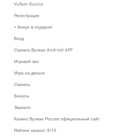
Vulkan Russia
Регистрация
+ Бонус в подарок!
Вход
Скачать Вулкан Android APP
Игровой зал
Игра на деньги
Скачать
Бонусы
Зеркало
Казино Вулкан Россия официальный сайт
Рейтинг казино: 8/10