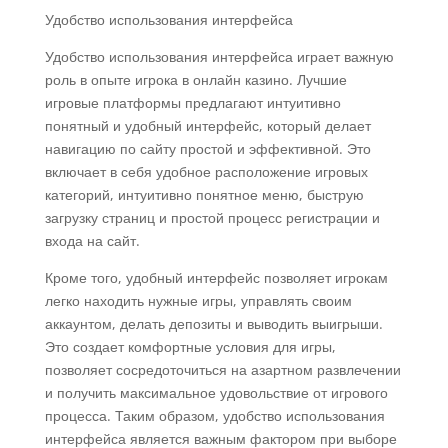
Удобство использования интерфейса
Удобство использования интерфейса играет важную
роль в опыте игрока в онлайн казино. Лучшие
игровые платформы предлагают интуитивно
понятный и удобный интерфейс, который делает
навигацию по сайту простой и эффективной. Это
включает в себя удобное расположение игровых
категорий, интуитивно понятное меню, быструю
загрузку страниц и простой процесс регистрации и
входа на сайт.
Кроме того, удобный интерфейс позволяет игрокам
легко находить нужные игры, управлять своим
аккаунтом, делать депозиты и выводить выигрыши.
Это создает комфортные условия для игры,
позволяет сосредоточиться на азартном развлечении
и получить максимальное удовольствие от игрового
процесса. Таким образом, удобство использования
интерфейса является важным фактором при выборе