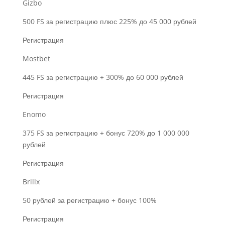
Gizbo
500 FS за регистрацию плюс 225% до 45 000 рублей
Регистрация
Mostbet
445 FS за регистрацию + 300% до 60 000 рублей
Регистрация
Enomo
375 FS за регистрацию + бонус 720% до 1 000 000
рублей
Регистрация
Brillx
50 рублей за регистрацию + бонус 100%
Регистрация