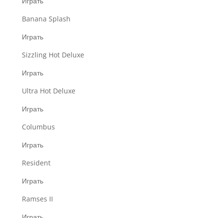
Играть
Banana Splash
Играть
Sizzling Hot Deluxe
Играть
Ultra Hot Deluxe
Играть
Columbus
Играть
Resident
Играть
Ramses II
Играть