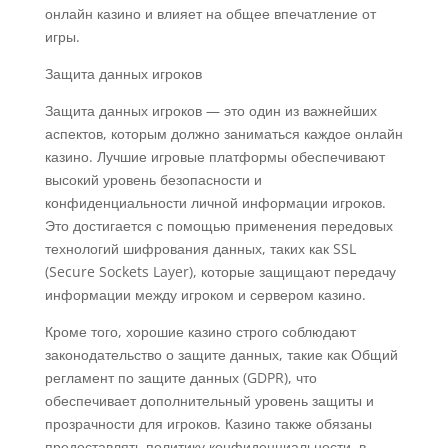
онлайн казино и влияет на общее впечатление от
игры.
Защита данных игроков
Защита данных игроков — это один из важнейших
аспектов, которым должно заниматься каждое онлайн
казино. Лучшие игровые платформы обеспечивают
высокий уровень безопасности и
конфиденциальности личной информации игроков.
Это достигается с помощью применения передовых
технологий шифрования данных, таких как SSL
(Secure Sockets Layer), которые защищают передачу
информации между игроком и сервером казино.
Кроме того, хорошие казино строго соблюдают
законодательство о защите данных, такие как Общий
регламент по защите данных (GDPR), что
обеспечивает дополнительный уровень защиты и
прозрачности для игроков. Казино также обязаны
предоставлять политику конфиденциальности, в