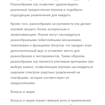
Разнообразие игр позволяет удовлетворить
различные предпочтения игроков и подобрать
подходящие развлечения для каждого.
Кроме того, разнообразие ассортимента игр делает
игровой процесс более интересным и
захватывающим. Игроки могут наслаждаться
разнообразными геймплейными механиками,
тематиками и функциями бонусов, что придает игре
дополнительный вкус и оставляет место для
разнообразия и экспериментов. Таким образом,
разнообразие игр является ключевым критерием при
выборе казино, позволяющим игрокам наслаждаться
широким спектром азартных развлечений на
платформе, которая соответствует их
предпочтениям.
Бонусы и акции
Бонусы и акции играют важную роль в привлечении