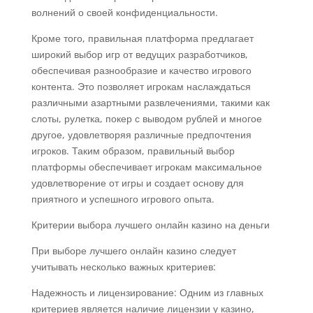
волнений о своей конфиденциальности.
Кроме того, правильная платформа предлагает
широкий выбор игр от ведущих разработчиков,
обеспечивая разнообразие и качество игрового
контента. Это позволяет игрокам наслаждаться
различными азартными развлечениями, такими как
слоты, рулетка, покер с выводом рублей и многое
другое, удовлетворяя различные предпочтения
игроков. Таким образом, правильный выбор
платформы обеспечивает игрокам максимальное
удовлетворение от игры и создает основу для
приятного и успешного игрового опыта.
Критерии выбора лучшего онлайн казино на деньги
При выборе лучшего онлайн казино следует
учитывать несколько важных критериев:
Надежность и лицензирование: Одним из главных
критериев является наличие лицензии у казино,