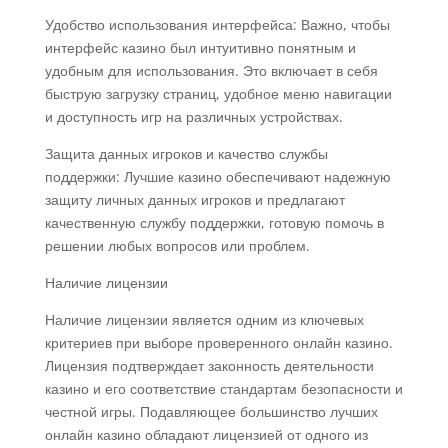
Удобство использования интерфейса: Важно, чтобы
интерфейс казино был интуитивно понятным и
удобным для использования. Это включает в себя
быструю загрузку страниц, удобное меню навигации
и доступность игр на различных устройствах.
Защита данных игроков и качество службы
поддержки: Лучшие казино обеспечивают надежную
защиту личных данных игроков и предлагают
качественную службу поддержки, готовую помочь в
решении любых вопросов или проблем.
Наличие лицензии
Наличие лицензии является одним из ключевых
критериев при выборе проверенного онлайн казино.
Лицензия подтверждает законность деятельности
казино и его соответствие стандартам безопасности и
честной игры. Подавляющее большинство лучших
онлайн казино обладают лицензией от одного из