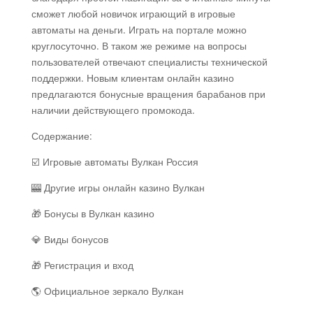
сможет любой новичок играющий в игровые
автоматы на деньги. Играть на портале можно
круглосуточно. В таком же режиме на вопросы
пользователей отвечают специалисты технической
поддержки. Новым клиентам онлайн казино
предлагаются бонусные вращения барабанов при
наличии действующего промокода.
Содержание:
☑️ Игровые автоматы Вулкан Россия
🎰 Другие игры онлайн казино Вулкан
🎁 Бонусы в Вулкан казино
💎 Виды бонусов
🎁 Регистрация и вход
🌎 Официальное зеркало Вулкан