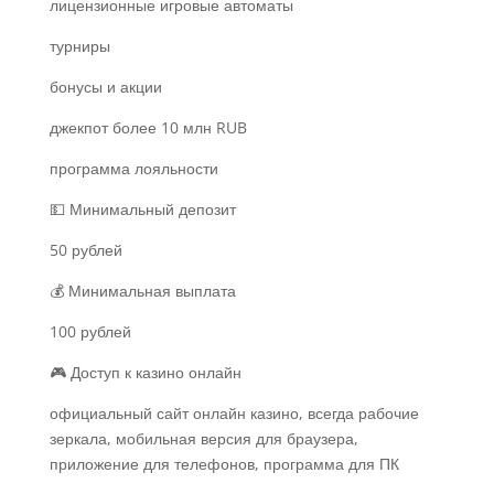
лицензионные игровые автоматы
турниры
бонусы и акции
джекпот более 10 млн RUB
программа лояльности
💵 Минимальный депозит
50 рублей
💰 Минимальная выплата
100 рублей
🎮 Доступ к казино онлайн
официальный сайт онлайн казино, всегда рабочие
зеркала, мобильная версия для браузера,
приложение для телефонов, программа для ПК