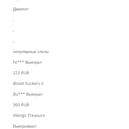
Джекпот
,
,
,
популярные слоты
Fe*** Выиграл
223 RUB
Blood Suckers II
Bu*** Выиграл
360 RUB
Vikings Treasure
Выигрывают