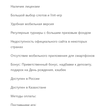
Наличие лицензии
Большой выбор слотов и live-игр
Удобная мобильная версия
Регулярные турниры с большим призовым фондом
Недоступность официального сайта в некоторых
странах
Отсутствие мобильного приложения для смартфонов
Бонус: Приветственный бонус, надбавки к депозиту,
подарок на День рождения, кэшбек
Доступен в России
Доступен в Казахстане
Методы оплаты:
Поставщики игр: