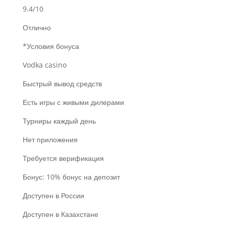
9.4/10
Отлично
*Условия бонуса
Vodka casino
Быстрый вывод средств
Есть игры с живыми дилерами
Турниры каждый день
Нет приложения
Требуется верификация
Бонус: 10% бонус на депозит
Доступен в России
Доступен в Казахстане