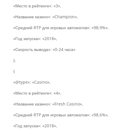
«Место в рейтинге»: «3»,
«Название казино»: «Champion»,
«Средний RTP для игровых автоматов»: «98,9%»,
«Год запуска»: «2018»,
«Скорость вывода»: «0-24 часа»
},
{
«@type»: «Casino»,
«Место в рейтинге»: «4»,
«Название казино»: «Fresh Casino»,
«Средний RTP для игровых автоматов»: «98,6%»,
«Год запуска»: «2018»,