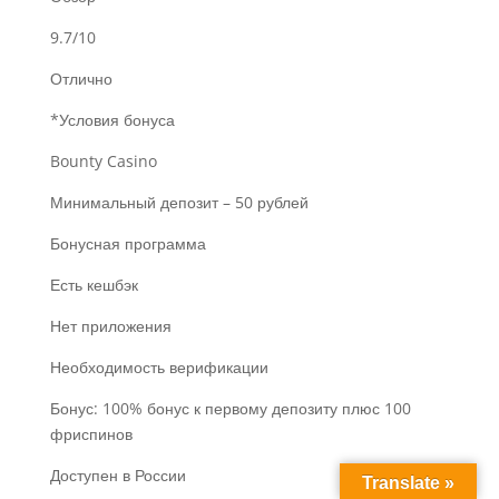
9.7/10
Отлично
*Условия бонуса
Bounty Casino
Минимальный депозит – 50 рублей
Бонусная программа
Есть кешбэк
Нет приложения
Необходимость верификации
Бонус: 100% бонус к первому депозиту плюс 100
фриспинов
Доступен в России
Translate »