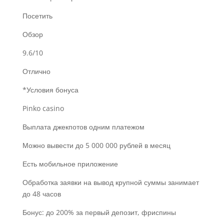
Посетить
Обзор
9.6/10
Отлично
*Условия бонуса
Pinko casino
Выплата джекпотов одним платежом
Можно вывести до 5 000 000 рублей в месяц
Есть мобильное приложение
Обработка заявки на вывод крупной суммы занимает
до 48 часов
Бонус: до 200% за первый депозит, фриспины