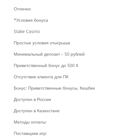
Отлично
*Условия бонуса
Stake Casino
Простые условия отыгрыша
Минимальный депозит – 50 рублей
Приветственный бонус до 500 $
Отсутствие клиента для ПК
Бонус: Приветственные бонусы, Кешбек
Доступен в России
Доступен в Казахстане
Методы оплаты:
Поставщики игр: