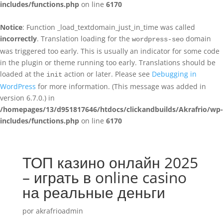
includes/functions.php
on line
6170
Notice
: Function _load_textdomain_just_in_time was called
incorrectly
. Translation loading for the
domain
wordpress-seo
was triggered too early. This is usually an indicator for some code
in the plugin or theme running too early. Translations should be
loaded at the
action or later. Please see
Debugging in
init
WordPress
for more information. (This message was added in
version 6.7.0.) in
/homepages/13/d951817646/htdocs/clickandbuilds/Akrafrio/wp-
includes/functions.php
on line
6170
ТОП казино онлайн 2025
– играть в online casino
на реальные деньги
por
akrafrioadmin