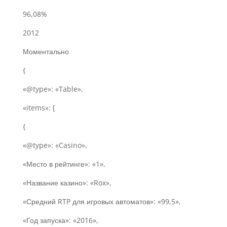
96,08%
2012
Моментально
{
«@type»: «Table»,
«items»: [
{
«@type»: «Casino»,
«Место в рейтинге»: «1»,
«Название казино»: «Rox»,
«Средний RTP для игровых автоматов»: «99,5»,
«Год запуска»: «2016»,