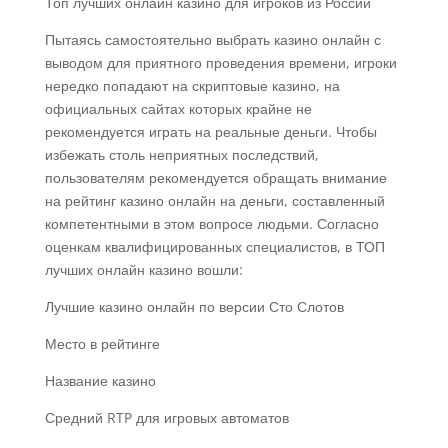
Топ лучших онлайн казино для игроков из России
Пытаясь самостоятельно выбрать казино онлайн с
выводом для приятного проведения времени, игроки
нередко попадают на скриптовые казино, на
официальных сайтах которых крайне не
рекомендуется играть на реальные деньги. Чтобы
избежать столь неприятных последствий,
пользователям рекомендуется обращать внимание
на рейтинг казино онлайн на деньги, составленный
компетентными в этом вопросе людьми. Согласно
оценкам квалифицированных специалистов, в ТОП
лучших онлайн казино вошли:
Лучшие казино онлайн по версии Сто Слотов
Место в рейтинге
Название казино
Средний RTP для игровых автоматов