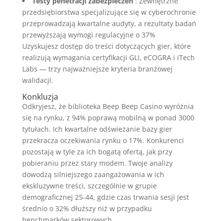
Testy penetracji zabezpieczeń
: Zewnętrzne
przedsiębiorstwa specjalizujące się w cyberochronie
przeprowadzają kwartalne audyty, a rezultaty badań
przewyższają wymogi regulacyjne o 37%
Uzyskujesz dostęp do treści dotyczących gier, które
realizują wymagania certyfikacji GLI, eCOGRA i iTech
Labs — trzy najważniejsze kryteria branżowej
walidacji.
Konkluzja
Odkryjesz, że biblioteka Beep Beep Casino wyróżnia
się na rynku, z 94% poprawą mobilną w ponad 3000
tytułach. Ich kwartalne odświeżanie bazy gier
przekracza oczekiwania rynku o 17%. Konkurenci
pozostają w tyle za ich bogatą ofertą, jak przy
pobieraniu przez stary modem. Twoje analizy
dowodzą silniejszego zaangażowania w ich
ekskluzywne treści, szczególnie w grupie
demograficznej 25-44, gdzie czas trwania sesji jest
średnio o 32% dłuższy niż w przypadku
benchmarków sektorowych.