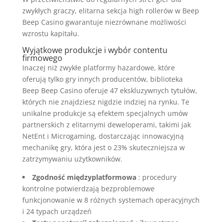
zwykłych graczy, elitarna sekcja high rollerów w Beep
Beep Casino gwarantuje niezrównane możliwości
wzrostu kapitału.
Wyjątkowe produkcje i wybór contentu
firmowego
Inaczej niż zwykłe platformy hazardowe, które
oferują tylko gry innych producentów, biblioteka
Beep Beep Casino oferuje 47 ekskluzywnych tytułów,
których nie znajdziesz nigdzie indziej na rynku. Te
unikalne produkcje są efektem specjalnych umów
partnerskich z elitarnymi deweloperami, takimi jak
NetEnt i Microgaming, dostarczając innowacyjną
mechanikę gry, która jest o 23% skuteczniejsza w
zatrzymywaniu użytkowników.
Zgodność międzyplatformowa
: procedury
kontrolne potwierdzają bezproblemowe
funkcjonowanie w 8 różnych systemach operacyjnych
i 24 typach urządzeń