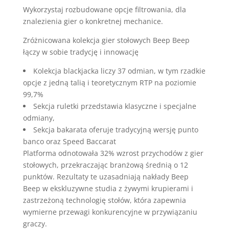
Wykorzystaj rozbudowane opcje filtrowania, dla
znalezienia gier o konkretnej mechanice.
Zróżnicowana kolekcja gier stołowych Beep Beep
łączy w sobie tradycję i innowację
Kolekcja blackjacka liczy 37 odmian, w tym rzadkie
opcje z jedną talią i teoretycznym RTP na poziomie
99,7%
Sekcja ruletki przedstawia klasyczne i specjalne
odmiany,
Sekcja bakarata oferuje tradycyjną wersję punto
banco oraz Speed Baccarat
Platforma odnotowała 32% wzrost przychodów z gier
stołowych, przekraczając branżową średnią o 12
punktów. Rezultaty te uzasadniają nakłady Beep
Beep w ekskluzywne studia z żywymi krupierami i
zastrzeżoną technologię stołów, która zapewnia
wymierne przewagi konkurencyjne w przywiązaniu
graczy.