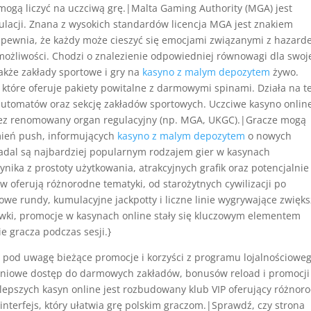
mogą liczyć na uczciwą grę.|Malta Gaming Authority (MGA) jest
lacji. Znana z wysokich standardów licencja MGA jest znakiem
zapewnia, że każdy może cieszyć się emocjami związanymi z hazar
ożliwości. Chodzi o znalezienie odpowiedniej równowagi dla swoj
także zakłady sportowe i gry na
kasyno z malym depozytem
żywo.
które oferuje pakiety powitalne z darmowymi spinami. Działa na te
 automatów oraz sekcję zakładów sportowych. Uczciwe kasyno onlin
zez renomowany organ regulacyjny (np. MGA, UKGC).|Gracze mogą
ień push, informujących
kasyno z malym depozytem
o nowych
adal są najbardziej popularnym rodzajem gier w kasynach
ika z prostoty użytkowania, atrakcyjnych grafik oraz potencjalnie
 oferują różnorodne tematyki, od starożytnych cywilizacji po
owe rundy, kumulacyjne jackpotty i liczne linie wygrywające zwięks
ywki, promocje w kasynach online stały się kluczowym elementem
e gracza podczas sesji.}
ć pod uwagę bieżące promocje i korzyści z programu lojalnościoweg
odniowe dostęp do darmowych zakładów, bonusów reload i promocji
lepszych kasyn online jest rozbudowany klub VIP oferujący różnor
i interfejs, który ułatwia grę polskim graczom.|Sprawdź, czy strona