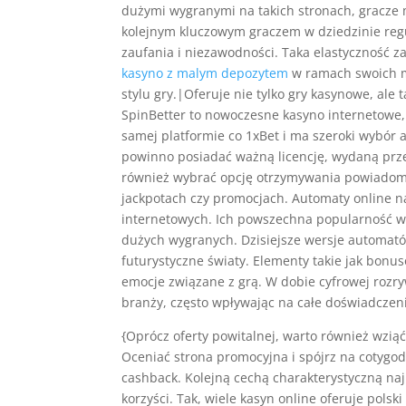
dużymi wygranymi na takich stronach, gracze 
kolejnym kluczowym graczem w dziedzinie regu
zaufania i niezawodności. Taka elastyczność 
kasyno z malym depozytem
w ramach swoich m
stylu gry.|Oferuje nie tylko gry kasynowe, ale 
SpinBetter to nowoczesne kasyno internetowe, 
samej platformie co 1xBet i ma szeroki wybór
powinno posiadać ważną licencję, wydaną pr
również wybrać opcję otrzymywania powiadom
jackpotach czy promocjach. Automaty online n
internetowych. Ich powszechna popularność wyn
dużych wygranych. Dzisiejsze wersje automatów
futurystyczne światy. Elementy takie jak bonus
emocje związane z grą. W dobie cyfrowej rozr
branży, często wpływając na całe doświadczeni
{Oprócz oferty powitalnej, warto również wzią
Oceniać strona promocyjna i spójrz na cotyg
cashback. Kolejną cechą charakterystyczną naj
korzyści. Tak, wiele kasyn online oferuje polsk