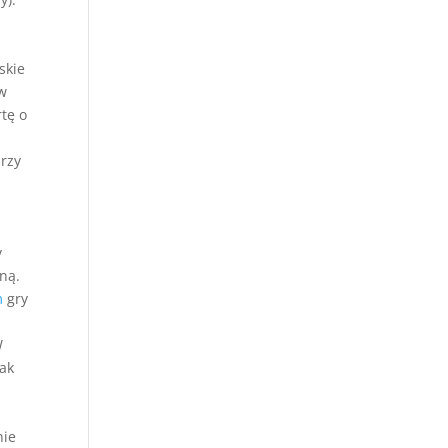
skie
 w
rtę o
arzy
y
ną.
m
gry
W
jak
nie