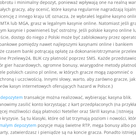
obrotu i minimalny depozyt, ponieważ wpływają one na realną war
łych graczy, aby ocenić, które kasyna regularnie nagradzają lojal
cencję z innego kraju UE oznacza, że wybrałeś legalne kasyno onli
ą EMTA lub MGA, grasz w legalnym kasynie online. Natomiast jeśli gr
nym kasynie i powinieneś być ostrożny. Jeśli polskie kasyno online l
liście, dostęp do niego z Polski może być zablokowany przez opera
 bankowe pomiędzy nawet najlepszymi kasynami online i bankiem
że czasem banki potrącają opłatę za dokonanie/otrzymanie przele
ine Przelewy24, BLIK czy płatność poprzez SMS. Każde przedstawi
bór gier hazardowych, ogromne bonusy, wiarygodne metody płatnoś
iele polskich casino pl online, w których gracze mogą zapomnieć o
roną i uczciwością. Innymi słowy, warto, aby zarówno gracze, jak 
rów kasyn internetowych oferujących hazard w Polsce.}
 depozytem
transakcje można realizować, wybierając kasyna blik.
anowimy zasilić konto korzystając z kart przedpłaconych (na przykł
ej możliwości dają płatności Neteller oraz Skrill kasyna.|Istnieją
w kryzysie. Są tu klasyki, które od lat trzymają poziom i nowości, któ
 malym depozytem
pozycje mają świetne RTP, mega bonusy albo p
rty, zatwierdzasz i pieniądze są na koncie gracza. Ponadto istniej