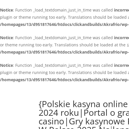
Notice
: Function _load_textdomain_just_in_time was called
incorre
plugin or theme running too early. Translations should be loaded 
/homepages/13/d951817646/htdocs/clickandbuilds/Akrafrio/wp-
Notice
: Function _load_textdomain_just_in_time was called
incorre
or theme running too early. Translations should be loaded at the
i
/homepages/13/d951817646/htdocs/clickandbuilds/Akrafrio/wp-
Notice
: Function _load_textdomain_just_in_time was called
incorre
plugin or theme running too early. Translations should be loaded 
/homepages/13/d951817646/htdocs/clickandbuilds/Akrafrio/wp-
{Polskie kasyna onlin
2024 roku|Portal o gra
casino|Gry kasynowe P