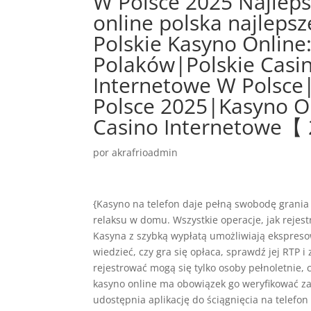
W Polsce 2025 Najlep
online polska najleps
Polskie Kasyno Online
Polaków|Polskie Casin
Internetowe W Polsce|
Polsce 2025|Kasyno On
Casino Internetowe【
por
akrafrioadmin
{Kasyno na telefon daje pełną swobodę grania
relaksu w domu. Wszystkie operacje, jak rejes
Kasyna z szybką wypłatą umożliwiają ekspresow
wiedzieć, czy gra się opłaca, sprawdź jej RTP
rejestrować mogą się tylko osoby pełnoletnie, 
kasyno online ma obowiązek go weryfikować z
udostępnia aplikację do ściągnięcia na telefon