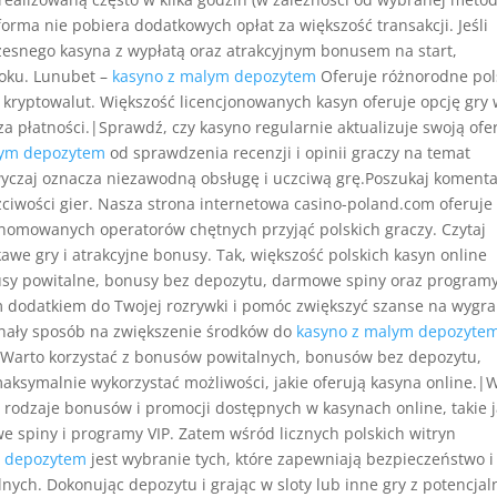
forma nie pobiera dodatkowych opłat za większość transakcji. Jeśli
esnego kasyna z wypłatą oraz atrakcyjnym bonusem na start,
oku. Lunubet –
kasyno z malym depozytem
Oferuje różnorodne pol
w kryptowalut. Większość licencjonowanych kasyn oferuje opcję gry
a płatności.|Sprawdź, czy kasyno regularnie aktualizuje swoją ofe
lym depozytem
od sprawdzenia recenzji i opinii graczy na temat
wyczaj oznacza niezawodną obsługę i uczciwą grę.Poszukaj koment
czciwości gier. Nasza strona internetowa casino-poland.com oferuje
enomowanych operatorów chętnych przyjąć polskich graczy. Czytaj
kawe gry i atrakcyjne bonusy. Tak, większość polskich kasyn online
nusy powitalne, bonusy bez depozytu, darmowe spiny oraz program
m dodatkiem do Twojej rozrywki i pomóc zwiększyć szanse na wygra
onały sposób na zwiększenie środków do
kasyno z malym depozyte
i. Warto korzystać z bonusów powitalnych, bonusów bez depozytu,
ksymalnie wykorzystać możliwości, jakie oferują kasyna online.|
 rodzaje bonusów i promocji dostępnych w kasynach online, takie 
 spiny i programy VIP. Zatem wśród licznych polskich witryn
m depozytem
jest wybranie tych, które zapewniają bezpieczeństwo i
nych. Dokonując depozytu i grając w sloty lub inne gry z potencjal