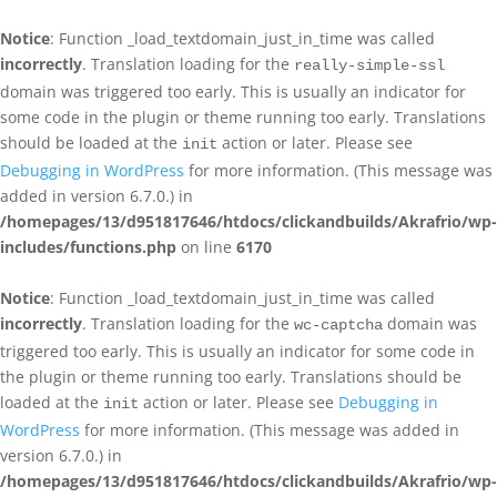
Notice
: Function _load_textdomain_just_in_time was called
incorrectly
. Translation loading for the
really-simple-ssl
domain was triggered too early. This is usually an indicator for
some code in the plugin or theme running too early. Translations
should be loaded at the
action or later. Please see
init
Debugging in WordPress
for more information. (This message was
added in version 6.7.0.) in
/homepages/13/d951817646/htdocs/clickandbuilds/Akrafrio/wp-
includes/functions.php
on line
6170
Notice
: Function _load_textdomain_just_in_time was called
incorrectly
. Translation loading for the
domain was
wc-captcha
triggered too early. This is usually an indicator for some code in
the plugin or theme running too early. Translations should be
loaded at the
action or later. Please see
Debugging in
init
WordPress
for more information. (This message was added in
version 6.7.0.) in
/homepages/13/d951817646/htdocs/clickandbuilds/Akrafrio/wp-