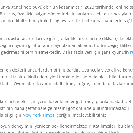
dünya genelinde büyük bir ün kazanmıştır. 2023 tarihinde, online ş
 Bu artış, özellikle salgın döneminde insanların evde oturmasıyla hı
k anlık etkinlik deneyimleri sağlayarak, fiziksel kumarhanelerin sağl
nıcı dostu tasarımları ve geniş etkinlik imkanları ile dikkat çekmekt
dağıtıcı oyunu grubu tanıtmayı planlamaktadır. Bu tür değişiklikler,
tı geçirmesini temin etmektedir. Daha fazla veri için şans oyunu‘in
r
 en değerli unsurlardan biri, itibardır. Oyuncular, yetkili ve kont
m riskiz bir etkinlik deneyimi temin eder hem de olası hile duruml
noktadır. Oyuncular, kaybını telafi etmeye uğraşırken daha fazla zara
ne kumarhaneler için yeni düzenlemeler getirmeyi planlamaktadır. B
üstrinin daha şeffaf hale gelmesini göz önünde bulundurmaktadır.
a bilgi için
New York Times
içeriğini inceleyebilirsiniz.
 oyun deneyimini yeniden şekillendirmektedir. Katılımcılar, bu alan
anma ihtimallerini artırmaktadır. Ancak, her vakit dikkatli