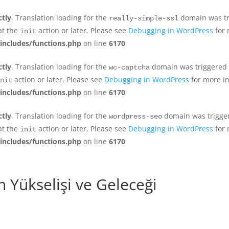
ctly
. Translation loading for the
domain was tri
really-simple-ssl
at the
action or later. Please see
Debugging in WordPress
for 
init
includes/functions.php
on line
6170
ctly
. Translation loading for the
domain was triggered to
wc-captcha
action or later. Please see
Debugging in WordPress
for more in
nit
includes/functions.php
on line
6170
ctly
. Translation loading for the
domain was triggere
wordpress-seo
at the
action or later. Please see
Debugging in WordPress
for 
init
includes/functions.php
on line
6170
 Yükselişi ve Geleceği