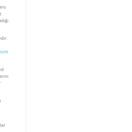
ans
z
adığı
edir.
esmi
rol
arını
r
u
lar