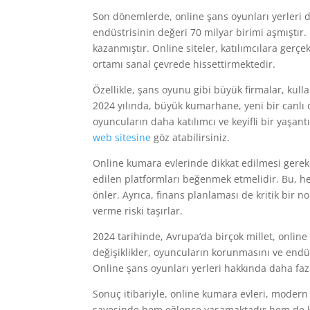
Son dönemlerde, online şans oyunları yerleri 
endüstrisinin değeri 70 milyar birimi aşmıştır.
kazanmıştır. Online siteler, katılımcılara gerçe
ortamı sanal çevrede hissettirmektedir.
Özellikle, şans oyunu gibi büyük firmalar, kulla
2024 yılında, büyük kumarhane, yeni bir canlı 
oyuncuların daha katılımcı ve keyifli bir yaşan
web sitesine
göz atabilirsiniz.
Online kumara evlerinde dikkat edilmesi gereken
edilen platformları beğenmek etmelidir. Bu, he
önler. Ayrıca, finans planlaması de kritik bir 
verme riski taşırlar.
2024 tarihinde, Avrupa’da birçok millet, onli
değişiklikler, oyuncuların korunmasını ve end
Online şans oyunları yerleri hakkında daha fazl
Sonuç itibariyle, online kumara evleri, modern
sayesinde hem eğlence yaşamaktadır hem de kaz