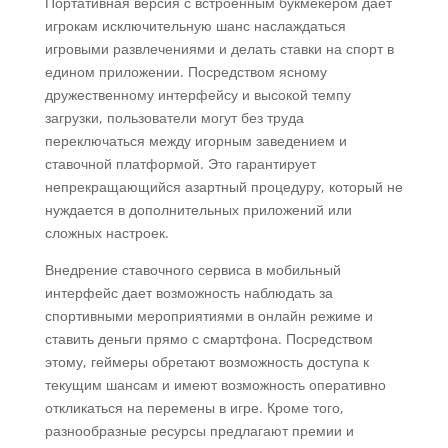
Портативная версия с встроенным букмекером дает
игрокам исключительную шанс наслаждаться
игровыми развлечениями и делать ставки на спорт в
едином приложении. Посредством ясному
дружественному интерфейсу и высокой темпу
загрузки, пользователи могут без труда
переключаться между игорным заведением и
ставочной платформой. Это гарантирует
непрекращающийся азартный процедуру, который не
нуждается в дополнительных приложений или
сложных настроек.
Внедрение ставочного сервиса в мобильный
интерфейс дает возможность наблюдать за
спортивными мероприятиями в онлайн режиме и
ставить деньги прямо с смартфона. Посредством
этому, геймеры обретают возможность доступа к
текущим шансам и имеют возможность оперативно
откликаться на перемены в игре. Кроме того,
разнообразные ресурсы предлагают премии и