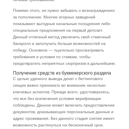
Помимо этого, не нужно забывать о вознаграждениях
за пополнение. Многие игорных заведений
показывают выгодные начальные поощрения либо
специальные предложения на первый депозит.
Данный отличный метод увеличить свой ставочный
банкролл и заполучить больше возможностей на
победу. Основное — тщательно просматривать
требования и условия по ставкам, чтобы
предотвратить неприятных сюрпризов в дальнейшем.
Получение средств из букмекерского раздела
С целью удачного вывода денег с беттингового
секции важно принимать во внимание несколько
ключевых аспектов. Прежде всего, удостоверьтесь,
что все без исключения условия верификации
соблюдены. Данное может включать предоставление
документов, доказывающих персональные данные и
адрес проживания. Без данного стадия снятия имеет
возможность растянуться на бесконечный срок.