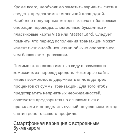
Кроме всего, необходимо заметить варианты снятия
средств, предлагаемые ставочной площадкой.
Наиболее популярные методы включают банковские
операции переводы, электронные бумажники и
пластиковые карты Visa или MasterCard. Следует
помнить, что период исполнения транзакции может
изменяться: онлайн-кошельки обычно оперативнее,
чем банковские транзакции.
Помимо этого важно иметь в виду о возможных
комиссиях за перевод средств. Некоторые сайты
имеют возможность удерживать вплоть до трех
процентов от суммы транзакции. Для того чтобы
предотвратить неприятных неожиданностей,
советуется предварительно ознакомиться с
правилами и определить лучший по условиям метод
снятия денег с вашего профиля.
Смартфонная вариация с встроенным
букмекером