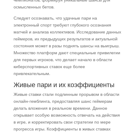
осмысленных бетов.
Следует осознавать, что удачные пари на
электронный спорт требуют глубокого осознания
матчей и анализа коллективов. Исследование данных
геймеров, их предыдущих результатов и актуальной
состояния может в разы поднять шансы на выигрыш.
Множество платформ дают специальные привилегии
для первых игроков, что делает начало в области
киберспортивных ставок еще более
привлекательным.
Живые пари и их коэффициенты
Живые ставки стали подлинным прорывом в области
онлайн-гемблинга, предоставляя шанс геймерам
делать вложения в реальном времени. Данное
открывает особую возможность отвечать на действия
в игре, и корректировать свои стратегии по мере
прогресса игры. Коэффициенты в живых ставках