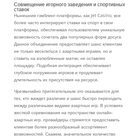
Совмещение игорного заведения и спортивных
ставок
Нынешние гэмблинг-платформы, как Jet Casino, все
более часто интегрируют ставки на спорт в свои
платформы, обеспечивая пользователям уникальную
возможность сочетать два популярных форм досуга.
Данное объединение предоставляет шанс клиентам
не только веселиться с азартными играми, но и
ставить на излюбленные матчи, не оставляя
площадку. Подобная интеграция обеспечивает
глубокое погружение игроков и продлевает
длительность их присутствия на ресурсе.
Чрезвычайно притягательным это оказывается для
тех, кто жаждет различие и шанс быстро переходить
между различными видами азартных игр. В условиях
жесткой соревнования на пространстве онлайн-
азартных игр, провайдеры стремятся предоставить
клиентам более разнообразный ассортимент
возможностей. Скажем, значительное количество