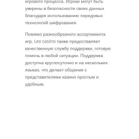
игрового процесса. Игроки могут быть
уверены в безопасности своих данных
благодаря использованию передовых
технологий шифрования.
Помимо разнообразного ассортимента
игр, Lex casino также предоставляет
качественную службу поддержки, готовую
помочь в любой ситуации. Поддержка
доступна круглосуточно и на нескольких
языках, что делает общение с
представителями казино простым и
удобным.