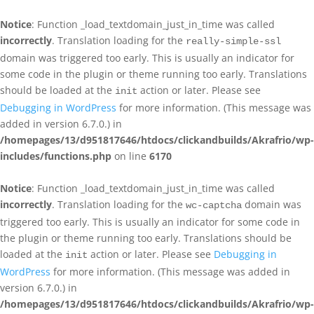
Notice
: Function _load_textdomain_just_in_time was called
incorrectly
. Translation loading for the
really-simple-ssl
domain was triggered too early. This is usually an indicator for
some code in the plugin or theme running too early. Translations
should be loaded at the
action or later. Please see
init
Debugging in WordPress
for more information. (This message was
added in version 6.7.0.) in
/homepages/13/d951817646/htdocs/clickandbuilds/Akrafrio/wp-
includes/functions.php
on line
6170
Notice
: Function _load_textdomain_just_in_time was called
incorrectly
. Translation loading for the
domain was
wc-captcha
triggered too early. This is usually an indicator for some code in
the plugin or theme running too early. Translations should be
loaded at the
action or later. Please see
Debugging in
init
WordPress
for more information. (This message was added in
version 6.7.0.) in
/homepages/13/d951817646/htdocs/clickandbuilds/Akrafrio/wp-