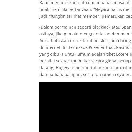
Kami memutuskan untuk membahas masalah regi
tidak memiliki pertanyaan. “Negara harus mem
Judi mungkin terlihat memberi pemasukan cepa
(Dalam permainan seperti blackjack atau Spani
aslinya, jika pemain menggandakan dan memba
Anda habiskan untuk taruhan slot. Judi daring
di Internet. Ini termasuk Poker Virtual, Kasin
yang dibuka untuk umum adalah tiket Lotere In
bernilai sekitar $40 miliar secara global set
datang, Hugewin mempertahankan momentum d
dan hadiah, balapan, serta turnamen reguler.