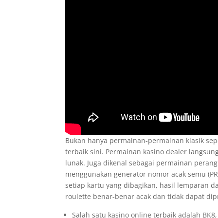
Bukan hanya permainan-permainan klasik sepe
terbaik sini. Permainan kasino dealer langsu
lunak. Juga dikenal sebagai permainan perangk
menggunakan generator nomor acak semu (PRN
setiap kartu yang dibagikan, hasil lemparan 
roulette benar-benar acak dan tidak dapat dipr
Salah satu kasino online terbaik adalah BK