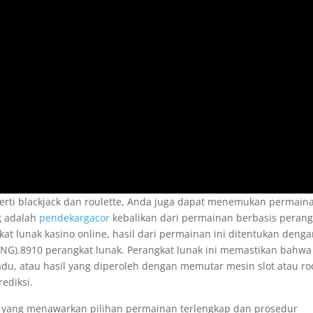
rti blackjack dan roulette, Anda juga dapat menemukan permain
ng adalah
pendekargacor
kebalikan dari permainan berbasis perang
at lunak kasino online, hasil dari permainan ini ditentukan deng
G).8910 perangkat lunak. Perangkat lunak ini memastikan bahwa
dadu, atau hasil yang diperoleh dengan memutar mesin slot atau r
ediksi.
8, yang menawarkan pilihan permainan terlengkap dan prosedur