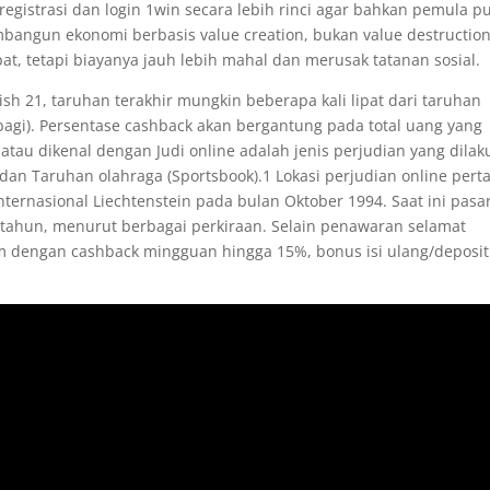
strasi dan login 1win secara lebih rinci agar bahkan pemula p
bangun ekonomi berbasis value creation, bukan value destruction
t, tetapi biayanya jauh lebih mahal dan merusak tatanan sosial.
sh 21, taruhan terakhir mungkin beberapa kali lipat dari taruhan
gi). Persentase cashback akan bergantung pada total uang yang
 atau dikenal dengan Judi online adalah jenis perjudian yang dila
o, dan Taruhan olahraga (Sportsbook).1 Lokasi perjudian online per
ternasional Liechtenstein pada bulan Oktober 1994. Saat ini pasa
iap tahun, menurut berbagai perkiraan. Selain penawaran selamat
engan cashback mingguan hingga 15%, bonus isi ulang/deposit