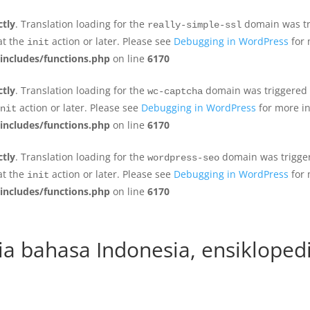
ctly
. Translation loading for the
domain was tri
really-simple-ssl
at the
action or later. Please see
Debugging in WordPress
for 
init
includes/functions.php
on line
6170
ctly
. Translation loading for the
domain was triggered to
wc-captcha
action or later. Please see
Debugging in WordPress
for more in
nit
includes/functions.php
on line
6170
ctly
. Translation loading for the
domain was triggere
wordpress-seo
at the
action or later. Please see
Debugging in WordPress
for 
init
includes/functions.php
on line
6170
ia bahasa Indonesia, ensikloped