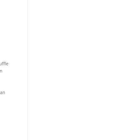
ffle
an
kan