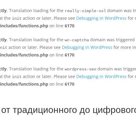
ctly
. Translation loading for the
domain was tri
really-simple-ssl
at the
action or later. Please see
Debugging in WordPress
for 
init
includes/functions.php
on line
6170
ctly
. Translation loading for the
domain was triggered to
wc-captcha
action or later. Please see
Debugging in WordPress
for more in
nit
includes/functions.php
on line
6170
ctly
. Translation loading for the
domain was triggere
wordpress-seo
at the
action or later. Please see
Debugging in WordPress
for 
init
includes/functions.php
on line
6170
 от традиционного до цифровог