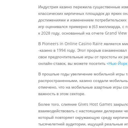
Индустрия казино пережила существенные изм
классических кирпичных площадок до ярких о
достижениями и изменением потребительских 
игр оценивался примерно в
(63 миллиарда, с 
к 2028 году, основанный на отчете Grand View
В Pioneers in Online Casino Raire является 
-казино в 1994 году. Этот прорыв ознаменовал
свои предпочтительные игры от простоты их р
онлайн-ставок, вы можете посетить
«Нью-Йорк
В прошлые годы увеличение мобильной игры т
распространенными, казино создали мобильные
отмечено, что на мобильные азартные игры со
важность в этом секторе.
Более того, слияние Gives Host Games закрыло
взаимодействовать с настоящими дилерами че
который повторяет окружающую среду кирпичн
тысячелетней аудитории, ищущей реальные иг