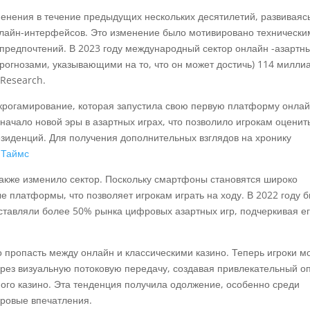
енения в течение предыдущих нескольких десятилетий, развиваясь
нлайн-интерфейсов. Это изменение было мотивировано технически
предпочтений. В 2023 году международный сектор онлайн -азартн
прогнозами, указывающими на то, что он может достичь) 114 милли
 Research.
микрогамирование, которая запустила свою первую платформу онла
 начало новой эры в азартных играх, что позволило игрокам оценит
езиденций. Для получения дополнительных взглядов на хронику
 Таймс
акже изменило сектор. Поскольку смартфоны становятся широко
 платформы, что позволяет игрокам играть на ходу. В 2022 году 
ставляли более 50% рынка цифровых азартных игр, подчеркивая е
 пропасть между онлайн и классическими казино. Теперь игроки м
рез визуальную потоковую передачу, создавая привлекательный о
ого казино. Эта тенденция получила одолжение, особенно среди
ровые впечатления.