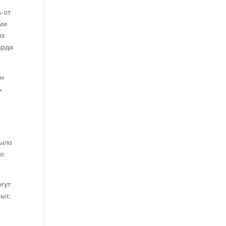
 от
ми
ых
арда
йн
ь
было
го
огут
пыт,