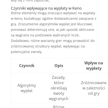
aby się z nimi zapoznać.
Czynniki wpływające na wypłaty w Keno
Różne elementy mogą znacząco wpływać na wypłaty
w keno, kształtując ogólne doświadczenie związane z
grą. Zrozumienie algorytmów wypłat jest kluczowe,
ponieważ determinują one, w jaki sposób obliczane
są wygrane na podstawie wybranych liczb.
Dodatkowo, różne warianty gier mogą prowadzić do
zróżnicowanej struktury wypłat, wpływając na
potencjalne zwroty.
Wpływ na
Czynnik
Opis
wypłaty
Zasady,
które
Zróżnicowane
Algorytmy
określają
w zależności
wypłat
kwoty
od gry
wygranych
Różne