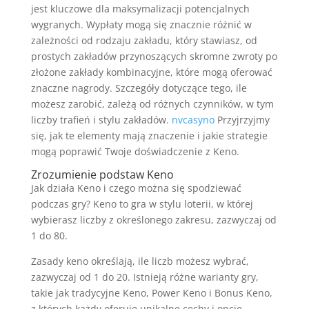
jest kluczowe dla maksymalizacji potencjalnych
wygranych. Wypłaty mogą się znacznie różnić w
zależności od rodzaju zakładu, który stawiasz, od
prostych zakładów przynoszących skromne zwroty po
złożone zakłady kombinacyjne, które mogą oferować
znaczne nagrody. Szczegóły dotyczące tego, ile
możesz zarobić, zależą od różnych czynników, w tym
liczby trafień i stylu zakładów.
nvcasyno
Przyjrzyjmy
się, jak te elementy mają znaczenie i jakie strategie
mogą poprawić Twoje doświadczenie z Keno.
Zrozumienie podstaw Keno
Jak działa Keno i czego można się spodziewać
podczas gry? Keno to gra w stylu loterii, w której
wybierasz liczby z określonego zakresu, zazwyczaj od
1 do 80.
Zasady keno określają, ile liczb możesz wybrać,
zazwyczaj od 1 do 20. Istnieją różne warianty gry,
takie jak tradycyjne Keno, Power Keno i Bonus Keno,
z których każdy oferuje unikalne cechy i opcje