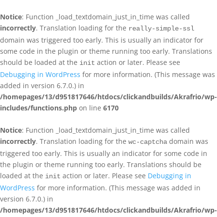
Notice
: Function _load_textdomain_just_in_time was called
incorrectly
. Translation loading for the
really-simple-ssl
domain was triggered too early. This is usually an indicator for
some code in the plugin or theme running too early. Translations
should be loaded at the
action or later. Please see
init
Debugging in WordPress
for more information. (This message was
added in version 6.7.0.) in
/homepages/13/d951817646/htdocs/clickandbuilds/Akrafrio/wp-
includes/functions.php
on line
6170
Notice
: Function _load_textdomain_just_in_time was called
incorrectly
. Translation loading for the
domain was
wc-captcha
triggered too early. This is usually an indicator for some code in
the plugin or theme running too early. Translations should be
loaded at the
action or later. Please see
Debugging in
init
WordPress
for more information. (This message was added in
version 6.7.0.) in
/homepages/13/d951817646/htdocs/clickandbuilds/Akrafrio/wp-