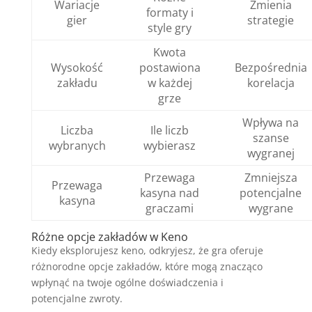
Wariacje
Zmienia
formaty i
gier
strategie
style gry
Kwota
Wysokość
postawiona
Bezpośrednia
zakładu
w każdej
korelacja
grze
Wpływa na
Liczba
Ile liczb
szanse
wybranych
wybierasz
wygranej
Przewaga
Zmniejsza
Przewaga
kasyna nad
potencjalne
kasyna
graczami
wygrane
Różne opcje zakładów w Keno
Kiedy eksplorujesz keno, odkryjesz, że gra oferuje
różnorodne opcje zakładów, które mogą znacząco
wpłynąć na twoje ogólne doświadczenia i
potencjalne zwroty.