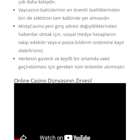
çok daha kolaydır.
Vaycasino bahislerinin en önemli özelliklerinden
biri de sektörün tam kalbinde yer almasıdır.
MistyCasino yeni giriş adresi değişikliklerinden
haberdar olmak için, sosyal medya hesaplarını
takip edebilir veya e-posta bildirim sistemine kayıt
olabilirsiniz.
Herkesin güvenli ve keyifli bir ortamda vakit
geçirebilmesi için gereken tüm önlemler alınmıştır.
Online Casino Dünyasının Zirvesi!