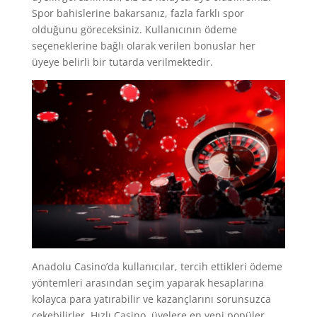
Spor bahislerine bakarsanız, fazla farklı spor
olduğunu göreceksiniz. Kullanıcının ödeme
seçeneklerine bağlı olarak verilen bonuslar her
üyeye belirli bir tutarda verilmektedir.
Anadolu Casino’da kullanıcılar, tercih ettikleri ödeme
yöntemleri arasından seçim yaparak hesaplarına
kolayca para yatırabilir ve kazançlarını sorunsuzca
çekebilirler. Hızlı Casino, üyelere en yeni popüler