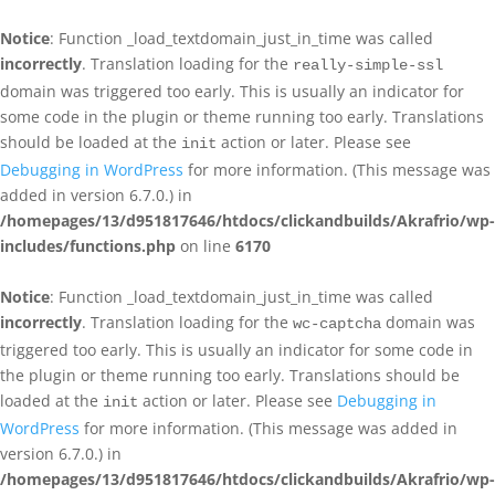
Notice
: Function _load_textdomain_just_in_time was called
incorrectly
. Translation loading for the
really-simple-ssl
domain was triggered too early. This is usually an indicator for
some code in the plugin or theme running too early. Translations
should be loaded at the
action or later. Please see
init
Debugging in WordPress
for more information. (This message was
added in version 6.7.0.) in
/homepages/13/d951817646/htdocs/clickandbuilds/Akrafrio/wp-
includes/functions.php
on line
6170
Notice
: Function _load_textdomain_just_in_time was called
incorrectly
. Translation loading for the
domain was
wc-captcha
triggered too early. This is usually an indicator for some code in
the plugin or theme running too early. Translations should be
loaded at the
action or later. Please see
Debugging in
init
WordPress
for more information. (This message was added in
version 6.7.0.) in
/homepages/13/d951817646/htdocs/clickandbuilds/Akrafrio/wp-