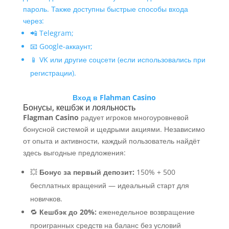
пароль. Также доступны быстрые способы входа
через:
📲 Telegram;
📧 Google-аккаунт;
📱 VK или другие соцсети (если использовались при
регистрации).
Вход в Flahman Casino
Бонусы, кешбэк и лояльность
Flagman Casino
радует игроков многоуровневой
бонусной системой и щедрыми акциями. Независимо
от опыта и активности, каждый пользователь найдёт
здесь выгодные предложения:
💥
Бонус за первый депозит:
150% + 500
бесплатных вращений — идеальный старт для
новичков.
🔁
Кешбэк до 20%:
еженедельное возвращение
проигранных средств на баланс без условий