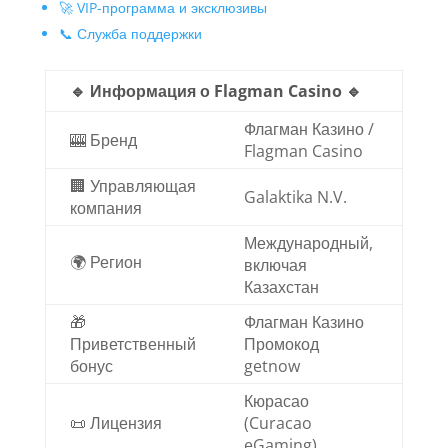
🚀 VIP-программа и эксклюзивы
📞 Служба поддержки
🔹 Информация о Flagman Casino 🔹
Флагман Казино /
🎰 Бренд
Flagman Casino
🏢 Управляющая
Galaktika N.V.
компания
Международный,
🌍 Регион
включая
Казахстан
🎁
Флагман Казино
Приветственный
Промокод
бонус
getnow
Кюрасао
📜 Лицензия
(Curacao
eGaming)