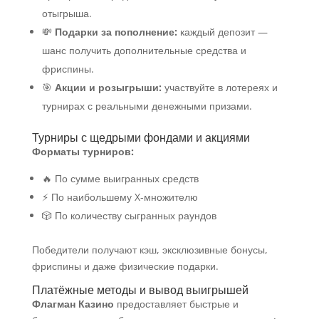
отыгрыша.
💸
Подарки за пополнение:
каждый депозит —
шанс получить дополнительные средства и
фриспины.
🎯
Акции и розыгрыши:
участвуйте в лотереях и
турнирах с реальными денежными призами.
Турниры с щедрыми фондами и акциями
Форматы турниров:
🔥 По сумме выигранных средств
⚡ По наибольшему X-множителю
🎲 По количеству сыгранных раундов
Победители получают кэш, эксклюзивные бонусы,
фриспины и даже физические подарки.
Платёжные методы и вывод выигрышей
Флагман Казино
предоставляет быстрые и