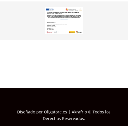
Diseñado por Oligatore.es | Akrafrio © Todos los
Derechos Reservados.