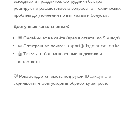
выходных и праздников. Сотрудники быстро
реагируют и решают любые вопросы: от технических
проблем до уточнений по выплатам и бонусам.
Доступные каналы связи:
💬 Онлайн-чат на сайте (время ответа: до 5 минут)
📧 Электронная почта: support@flagmancasino.kz
🤖 Telegram-бот: мгновенные подсказки и
автоответы
💡 Рекомендуется иметь под рукой ID аккаунта и
скриншоты, чтобы ускорить обработку запроса.