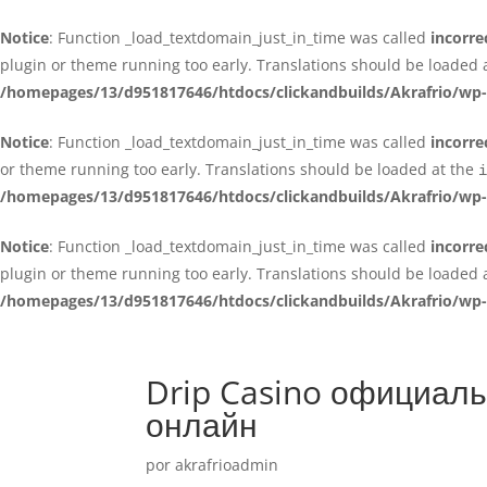
Notice
: Function _load_textdomain_just_in_time was called
incorre
plugin or theme running too early. Translations should be loaded 
/homepages/13/d951817646/htdocs/clickandbuilds/Akrafrio/wp-
Notice
: Function _load_textdomain_just_in_time was called
incorre
or theme running too early. Translations should be loaded at the
i
/homepages/13/d951817646/htdocs/clickandbuilds/Akrafrio/wp-
Notice
: Function _load_textdomain_just_in_time was called
incorre
plugin or theme running too early. Translations should be loaded 
/homepages/13/d951817646/htdocs/clickandbuilds/Akrafrio/wp-
Drip Casino официаль
онлайн
por
akrafrioadmin