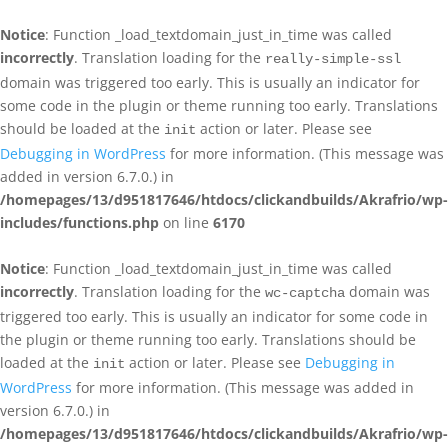
Notice
: Function _load_textdomain_just_in_time was called
incorrectly
. Translation loading for the
really-simple-ssl
domain was triggered too early. This is usually an indicator for
some code in the plugin or theme running too early. Translations
should be loaded at the
action or later. Please see
init
Debugging in WordPress
for more information. (This message was
added in version 6.7.0.) in
/homepages/13/d951817646/htdocs/clickandbuilds/Akrafrio/wp-
includes/functions.php
on line
6170
Notice
: Function _load_textdomain_just_in_time was called
incorrectly
. Translation loading for the
domain was
wc-captcha
triggered too early. This is usually an indicator for some code in
the plugin or theme running too early. Translations should be
loaded at the
action or later. Please see
Debugging in
init
WordPress
for more information. (This message was added in
version 6.7.0.) in
/homepages/13/d951817646/htdocs/clickandbuilds/Akrafrio/wp-