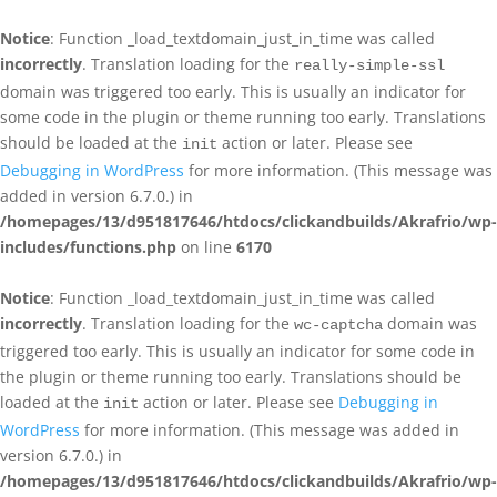
Notice
: Function _load_textdomain_just_in_time was called
incorrectly
. Translation loading for the
really-simple-ssl
domain was triggered too early. This is usually an indicator for
some code in the plugin or theme running too early. Translations
should be loaded at the
action or later. Please see
init
Debugging in WordPress
for more information. (This message was
added in version 6.7.0.) in
/homepages/13/d951817646/htdocs/clickandbuilds/Akrafrio/wp-
includes/functions.php
on line
6170
Notice
: Function _load_textdomain_just_in_time was called
incorrectly
. Translation loading for the
domain was
wc-captcha
triggered too early. This is usually an indicator for some code in
the plugin or theme running too early. Translations should be
loaded at the
action or later. Please see
Debugging in
init
WordPress
for more information. (This message was added in
version 6.7.0.) in
/homepages/13/d951817646/htdocs/clickandbuilds/Akrafrio/wp-