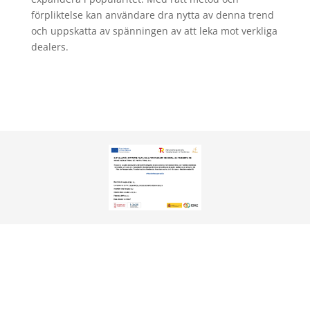
förpliktelse kan användare dra nytta av denna trend
och uppskatta av spänningen av att leka mot verkliga
dealers.