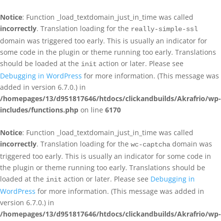
Notice
: Function _load_textdomain_just_in_time was called
incorrectly
. Translation loading for the
really-simple-ssl
domain was triggered too early. This is usually an indicator for
some code in the plugin or theme running too early. Translations
should be loaded at the
action or later. Please see
init
Debugging in WordPress
for more information. (This message was
added in version 6.7.0.) in
/homepages/13/d951817646/htdocs/clickandbuilds/Akrafrio/wp-
includes/functions.php
on line
6170
Notice
: Function _load_textdomain_just_in_time was called
incorrectly
. Translation loading for the
domain was
wc-captcha
triggered too early. This is usually an indicator for some code in
the plugin or theme running too early. Translations should be
loaded at the
action or later. Please see
Debugging in
init
WordPress
for more information. (This message was added in
version 6.7.0.) in
/homepages/13/d951817646/htdocs/clickandbuilds/Akrafrio/wp-