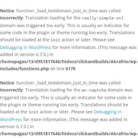
Notice
: Function _load_textdomain_just_in_time was called
incorrectly
. Translation loading for the
really-simple-ssl
domain was triggered too early. This is usually an indicator for
some code in the plugin or theme running too early. Translations
should be loaded at the
action or later. Please see
init
Debugging in WordPress
for more information. (This message was
added in version 6.7.0.) in
/homepages/13/d951817646/htdocs/clickandbuilds/Akrafrio/wp-
includes/functions.php
on line
6170
Notice
: Function _load_textdomain_just_in_time was called
incorrectly
. Translation loading for the
domain was
wc-captcha
triggered too early. This is usually an indicator for some code in
the plugin or theme running too early. Translations should be
loaded at the
action or later. Please see
Debugging in
init
WordPress
for more information. (This message was added in
version 6.7.0.) in
/homepages/13/d951817646/htdocs/clickandbuilds/Akrafrio/wp-