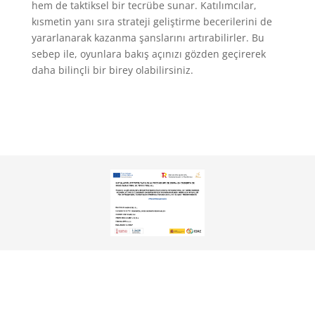
hem de taktiksel bir tecrübe sunar. Katılımcılar,
kısmetin yanı sıra strateji geliştirme becerilerini de
yararlanarak kazanma şanslarını artırabilirler. Bu
sebep ile, oyunlara bakış açınızı gözden geçirerek
daha bilinçli bir birey olabilirsiniz.