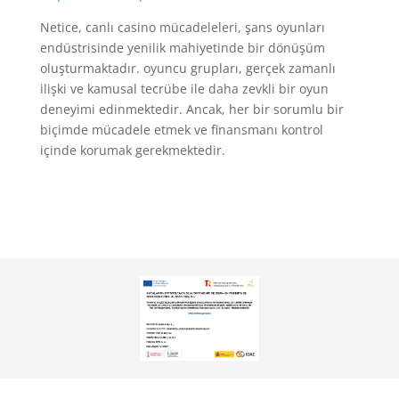
Netice, canlı casino mücadeleleri, şans oyunları
endüstrisinde yenilik mahiyetinde bir dönüşüm
oluşturmaktadır. oyuncu grupları, gerçek zamanlı
ilişki ve kamusal tecrübe ile daha zevkli bir oyun
deneyimi edinmektedir. Ancak, her bir sorumlu bir
biçimde mücadele etmek ve finansmanı kontrol
içinde korumak gerekmektedir.