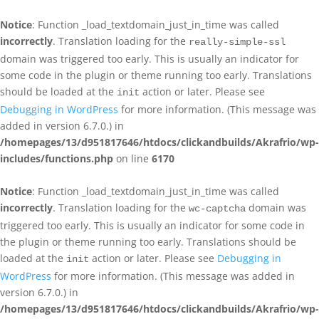
Notice
: Function _load_textdomain_just_in_time was called
incorrectly
. Translation loading for the
really-simple-ssl
domain was triggered too early. This is usually an indicator for
some code in the plugin or theme running too early. Translations
should be loaded at the
action or later. Please see
init
Debugging in WordPress
for more information. (This message was
added in version 6.7.0.) in
/homepages/13/d951817646/htdocs/clickandbuilds/Akrafrio/wp-
includes/functions.php
on line
6170
Notice
: Function _load_textdomain_just_in_time was called
incorrectly
. Translation loading for the
domain was
wc-captcha
triggered too early. This is usually an indicator for some code in
the plugin or theme running too early. Translations should be
loaded at the
action or later. Please see
Debugging in
init
WordPress
for more information. (This message was added in
version 6.7.0.) in
/homepages/13/d951817646/htdocs/clickandbuilds/Akrafrio/wp-