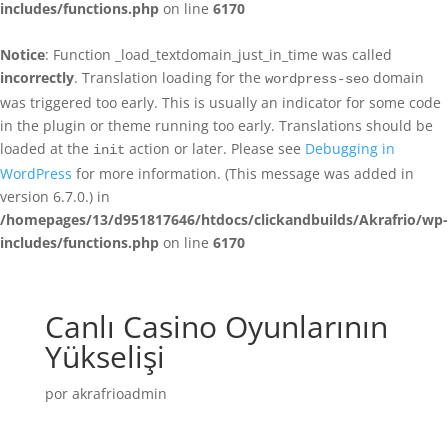
includes/functions.php
on line
6170
Notice
: Function _load_textdomain_just_in_time was called
incorrectly
. Translation loading for the
domain
wordpress-seo
was triggered too early. This is usually an indicator for some code
in the plugin or theme running too early. Translations should be
loaded at the
action or later. Please see
Debugging in
init
WordPress
for more information. (This message was added in
version 6.7.0.) in
/homepages/13/d951817646/htdocs/clickandbuilds/Akrafrio/wp-
includes/functions.php
on line
6170
Canlı Casino Oyunlarının
Yükselişi
por
akrafrioadmin