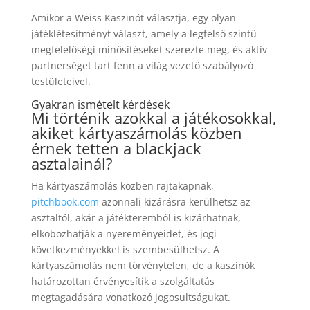
Amikor a Weiss Kaszinót választja, egy olyan
játéklétesítményt választ, amely a legfelső szintű
megfelelőségi minősítéseket szerezte meg, és aktív
partnerséget tart fenn a világ vezető szabályozó
testületeivel.
Gyakran ismételt kérdések
Mi történik azokkal a játékosokkal,
akiket kártyaszámolás közben
érnek tetten a blackjack
asztalainál?
Ha kártyaszámolás közben rajtakapnak,
pitchbook.com
azonnali kizárásra kerülhetsz az
asztaltól, akár a játékteremből is kizárhatnak,
elkobozhatják a nyereményeidet, és jogi
következményekkel is szembesülhetsz. A
kártyaszámolás nem törvénytelen, de a kaszinók
határozottan érvényesítik a szolgáltatás
megtagadására vonatkozó jogosultságukat.