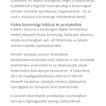
szabályait, és alapos átvilágítást végez a dolgozóknál.
A játéktértől a digitális tranzakciókig a biztonságod
minden részletét apróékosan megterveztük – és ez
csak a indulása a biztonsági intézkedéseinknek.
Fizikai biztonsági hálózat és protokollok
A Weiss Kaszinó a barátságos légkör fenntartása
mellett kiterjedt fizikai biztonsági hálózatot alkalmaz,
amely összhangban van, sőt felülmúlja az állami
szerencsejáték-szabályozásokat.
Minden belépési ponton élvonalbeli
beléptetőrendszereket talál, ideértve a zárt területek
biometrikus azonosítóit és az alkalmazotti zónák
elektronikus kulcskártya-rendszereit. A intézmény
24/7-es megfigyelőhálózata több mint 500 HD
felvevőt tartalmaz, amelyek minden játékasztalt,
nyerőgépet és nyilvános teret ellenőriznek.
A kaszinó vészhelyzeti protokolljai összhangban
vannak a legmagasabb iparági előírásoknak.