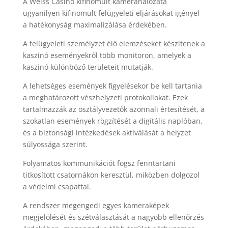
A Weiss Casino kifinomult kamerahálózata
ugyanilyen kifinomult felügyeleti eljárásokat igényel
a hatékonyság maximalizálása érdekében.
A felügyeleti személyzet élő elemzéseket készítenek a
kaszinó eseményekről több monitoron, amelyek a
kaszinó különböző területeit mutatják.
A lehetséges események figyelésekor be kell tartania
a meghatározott vészhelyzeti protokollokat. Ezek
tartalmazzák az osztályvezetők azonnali értesítését, a
szokatlan események rögzítését a digitális naplóban,
és a biztonsági intézkedések aktiválását a helyzet
súlyossága szerint.
Folyamatos kommunikációt fogsz fenntartani
titkosított csatornákon keresztül, miközben dolgozol
a védelmi csapattal.
A rendszer megengedi egyes kameraképek
megjelölését és szétválasztását a nagyobb ellenőrzés