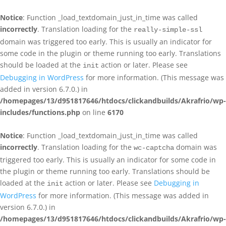
Notice
: Function _load_textdomain_just_in_time was called
incorrectly
. Translation loading for the
really-simple-ssl
domain was triggered too early. This is usually an indicator for
some code in the plugin or theme running too early. Translations
should be loaded at the
action or later. Please see
init
Debugging in WordPress
for more information. (This message was
added in version 6.7.0.) in
/homepages/13/d951817646/htdocs/clickandbuilds/Akrafrio/wp-
includes/functions.php
on line
6170
Notice
: Function _load_textdomain_just_in_time was called
incorrectly
. Translation loading for the
domain was
wc-captcha
triggered too early. This is usually an indicator for some code in
the plugin or theme running too early. Translations should be
loaded at the
action or later. Please see
Debugging in
init
WordPress
for more information. (This message was added in
version 6.7.0.) in
/homepages/13/d951817646/htdocs/clickandbuilds/Akrafrio/wp-