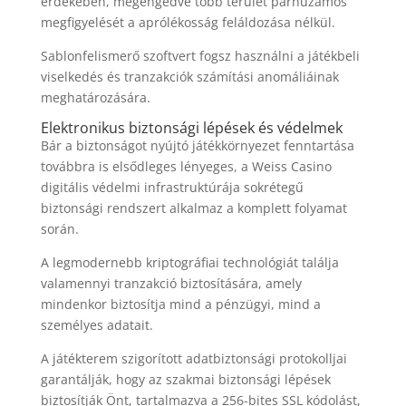
érdekében, megengedve több terület párhuzamos
megfigyelését a aprólékosság feláldozása nélkül.
Sablonfelismerő szoftvert fogsz használni a játékbeli
viselkedés és tranzakciók számítási anomáliáinak
meghatározására.
Elektronikus biztonsági lépések és védelmek
Bár a biztonságot nyújtó játékkörnyezet fenntartása
továbbra is elsődleges lényeges, a Weiss Casino
digitális védelmi infrastruktúrája sokrétegű
biztonsági rendszert alkalmaz a komplett folyamat
során.
A legmodernebb kriptográfiai technológiát találja
valamennyi tranzakció biztosítására, amely
mindenkor biztosítja mind a pénzügyi, mind a
személyes adatait.
A játékterem szigorított adatbiztonsági protokolljai
garantálják, hogy az szakmai biztonsági lépések
biztosítják Önt, tartalmazva a 256-bites SSL kódolást,