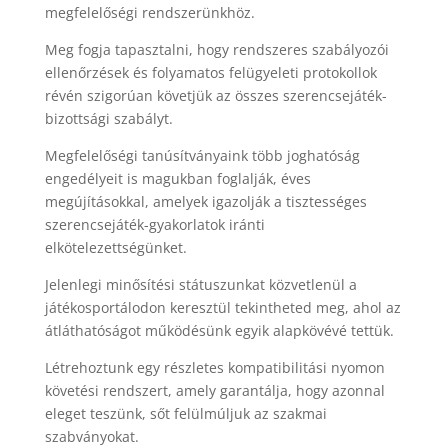
megfelelőségi rendszerünkhöz.
Meg fogja tapasztalni, hogy rendszeres szabályozói
ellenőrzések és folyamatos felügyeleti protokollok
révén szigorúan követjük az összes szerencsejáték-
bizottsági szabályt.
Megfelelőségi tanúsítványaink több joghatóság
engedélyeit is magukban foglalják, éves
megújításokkal, amelyek igazolják a tisztességes
szerencsejáték-gyakorlatok iránti
elkötelezettségünket.
Jelenlegi minősítési státuszunkat közvetlenül a
játékosportálodon keresztül tekintheted meg, ahol az
átláthatóságot működésünk egyik alapkövévé tettük.
Létrehoztunk egy részletes kompatibilitási nyomon
követési rendszert, amely garantálja, hogy azonnal
eleget teszünk, sőt felülmúljuk az szakmai
szabványokat.