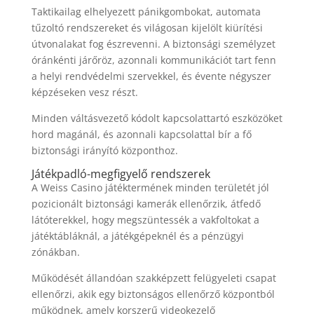
Taktikailag elhelyezett pánikgombokat, automata
tűzoltó rendszereket és világosan kijelölt kiürítési
útvonalakat fog észrevenni. A biztonsági személyzet
óránkénti járőröz, azonnali kommunikációt tart fenn
a helyi rendvédelmi szervekkel, és évente négyszer
képzéseken vesz részt.
Minden váltásvezető kódolt kapcsolattartó eszközöket
hord magánál, és azonnali kapcsolattal bír a fő
biztonsági irányító központhoz.
Játékpadló-megfigyelő rendszerek
A Weiss Casino játéktermének minden területét jól
pozicionált biztonsági kamerák ellenőrzik, átfedő
látóterekkel, hogy megszüntessék a vakfoltokat a
játéktábláknál, a játékgépeknél és a pénzügyi
zónákban.
Működését állandóan szakképzett felügyeleti csapat
ellenőrzi, akik egy biztonságos ellenőrző központból
működnek, amely korszerű videokezelő