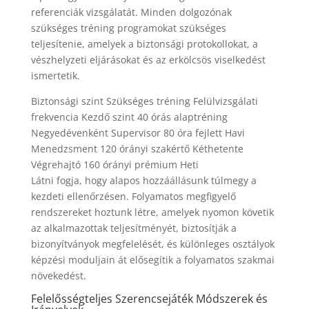
referenciák vizsgálatát. Minden dolgozónak
szükséges tréning programokat szükséges
teljesítenie, amelyek a biztonsági protokollokat, a
vészhelyzeti eljárásokat és az erkölcsös viselkedést
ismertetik.
Biztonsági szint Szükséges tréning Felülvizsgálati
frekvencia Kezdő szint 40 órás alaptréning
Negyedévenként Supervisor 80 óra fejlett Havi
Menedzsment 120 órányi szakértő Kéthetente
Végrehajtó 160 órányi prémium Heti
Látni fogja, hogy alapos hozzáállásunk túlmegy a
kezdeti ellenőrzésen. Folyamatos megfigyelő
rendszereket hoztunk létre, amelyek nyomon követik
az alkalmazottak teljesítményét, biztosítják a
bizonyítványok megfelelését, és különleges osztályok
képzési moduljain át elősegítik a folyamatos szakmai
növekedést.
Felelősségteljes Szerencsejáték Módszerek és