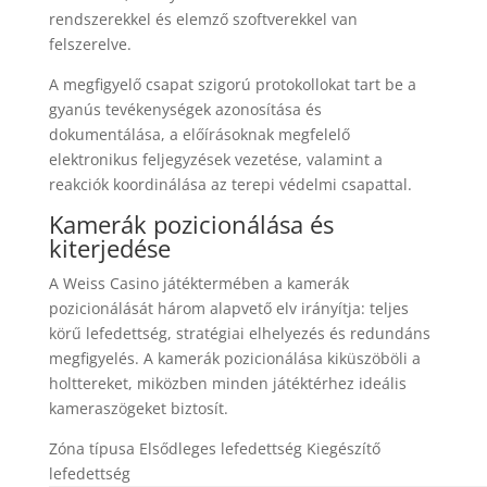
rendszerekkel és elemző szoftverekkel van
felszerelve.
A megfigyelő csapat szigorú protokollokat tart be a
gyanús tevékenységek azonosítása és
dokumentálása, a előírásoknak megfelelő
elektronikus feljegyzések vezetése, valamint a
reakciók koordinálása az terepi védelmi csapattal.
Kamerák pozicionálása és
kiterjedése
A Weiss Casino játéktermében a kamerák
pozicionálását három alapvető elv irányítja: teljes
körű lefedettség, stratégiai elhelyezés és redundáns
megfigyelés. A kamerák pozicionálása kiküszöböli a
holttereket, miközben minden játéktérhez ideális
kameraszögeket biztosít.
Zóna típusa Elsődleges lefedettség Kiegészítő
lefedettség