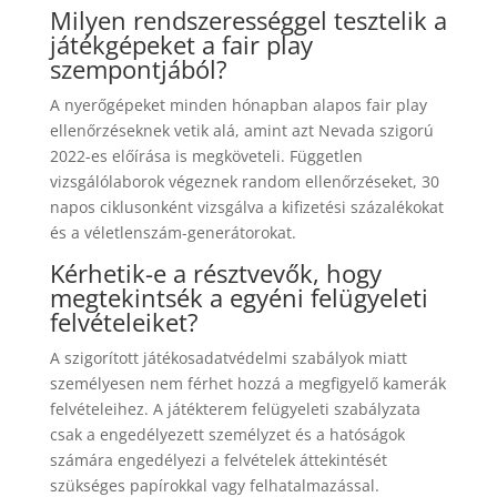
Milyen rendszerességgel tesztelik a
játékgépeket a fair play
szempontjából?
A nyerőgépeket minden hónapban alapos fair play
ellenőrzéseknek vetik alá, amint azt Nevada szigorú
2022-es előírása is megköveteli. Független
vizsgálólaborok végeznek random ellenőrzéseket, 30
napos ciklusonként vizsgálva a kifizetési százalékokat
és a véletlenszám-generátorokat.
Kérhetik-e a résztvevők, hogy
megtekintsék a egyéni felügyeleti
felvételeiket?
A szigorított játékosadatvédelmi szabályok miatt
személyesen nem férhet hozzá a megfigyelő kamerák
felvételeihez. A játékterem felügyeleti szabályzata
csak a engedélyezett személyzet és a hatóságok
számára engedélyezi a felvételek áttekintését
szükséges papírokkal vagy felhatalmazással.