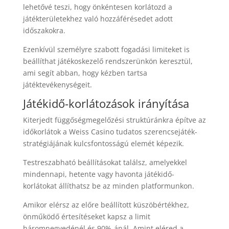
lehetővé teszi, hogy önkéntesen korlátozd a
játékterületekhez való hozzáférésedet adott
időszakokra.
Ezenkívül személyre szabott fogadási limiteket is
beállíthat játékoskezelő rendszerünkön keresztül,
ami segít abban, hogy kézben tartsa
játéktevékenységeit.
Játékidő-korlátozások irányítása
Kiterjedt függőségmegelőzési struktúránkra építve az
időkorlátok a Weiss Casino tudatos szerencsejáték-
stratégiájának kulcsfontosságú elemét képezik.
Testreszabható beállításokat találsz, amelyekkel
mindennapi, hetente vagy havonta játékidő-
korlátokat állíthatsz be az minden platformunkon.
Amikor elérsz az előre beállított küszöbértékhez,
önműködő értesítéseket kapsz a limit
háromnegyedénél és 90%-ánál. Amint eléred a