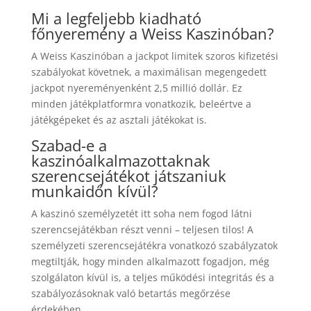
Mi a legfeljebb kiadható
főnyeremény a Weiss Kaszinóban?
A Weiss Kaszinóban a jackpot limitek szoros kifizetési
szabályokat követnek, a maximálisan megengedett
jackpot nyereményenként 2,5 millió dollár. Ez
minden játékplatformra vonatkozik, beleértve a
játékgépeket és az asztali játékokat is.
Szabad-e a
kaszinóalkalmazottaknak
szerencsejátékot játszaniuk
munkaidőn kívül?
A kaszinó személyzetét itt soha nem fogod látni
szerencsejátékban részt venni – teljesen tilos! A
személyzeti szerencsejátékra vonatkozó szabályzatok
megtiltják, hogy minden alkalmazott fogadjon, még
szolgálaton kívül is, a teljes működési integritás és a
szabályozásoknak való betartás megőrzése
érdekében.