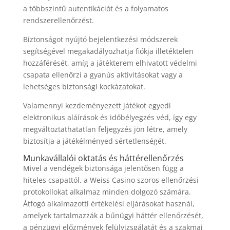
a többszintű autentikációt és a folyamatos
rendszerellenőrzést.
Biztonságot nyújtó bejelentkezési módszerek
segítségével megakadályozhatja fiókja illetéktelen
hozzáférését, amíg a játékterem elhivatott védelmi
csapata ellenőrzi a gyanús aktivitásokat vagy a
lehetséges biztonsági kockázatokat.
Valamennyi kezdeményezett játékot egyedi
elektronikus aláírások és időbélyegzés véd, így egy
megváltoztathatatlan feljegyzés jön létre, amely
biztosítja a játékélményed sértetlenségét.
Munkavállalói oktatás és háttérellenőrzés
Mivel a vendégek biztonsága jelentősen függ a
hiteles csapattól, a Weiss Casino szoros ellenőrzési
protokollokat alkalmaz minden dolgozó számára.
Átfogó alkalmazotti értékelési eljárásokat használ,
amelyek tartalmazzák a bűnügyi háttér ellenőrzését,
a pénzügyi előzmények felülvizsgálatát és a szakmai