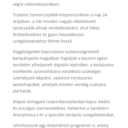
végre intézményünkben.
Tudatos Szerencsejáték Központunkban a nap 24
órájában, a hét minden napján elkötelezett
tanácsadók állnak rendelkezésére, ahol titkos
értékelésekhez és gyors beavatkozási
szolgáltatásokhoz férhet hozzá.
Függőségekkel kapcsolatos tudatosságnövelő
kampányaink magukban foglalják a kaszinó egész
területén elhelyezett digitális kijelzőket, a kockázatos
viselkedés azonosítására vonatkozó szükséges
személyzeti képzést, valamint rendszeres
workshopokat, amelyek minden vendég számára
elérhetők.
Alapos támogató csoportbeutalásokat kapsz lokális
és országos szervezetekhez, beleértve a Gamblers
Anonymous-t és a speciális terápiás szolgáltatásokat.
Létrehoztunk egy önkorlátozó programot is, amely