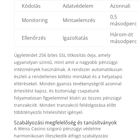
Kódolás
Adatvédelem
Azonnali
0,5
Monitoring
Mintaelemzés
másodperc
Három-öt
Ellenőrzés
Igazoltatás
másodperc
Ügyleteidet 256 bites SSL titkosítás óvja, amely
ugyanolyan szintű, mint amit a nagyobb pénzügyi
intézmények használnak. A rendszer automatikusan
észleli a rendellenes költési mintákat és a helyalapú
eltéréseket. Minden gyanús tevékenységről azonnal
értesítést kapsz, és biztonsági csapatunk
folyamatosan figyelemmel kíséri az összes pénzügyi
tranzakciót. Minden tranzakció feldolgozása előtt
többtényezős hitelesítést igényel.
Szabályozási megfelelőség és tanúsítványok
A Weiss Casino szigorú pénzügyi védelme
harmonikusan illeszkedik átfogó szabályozási