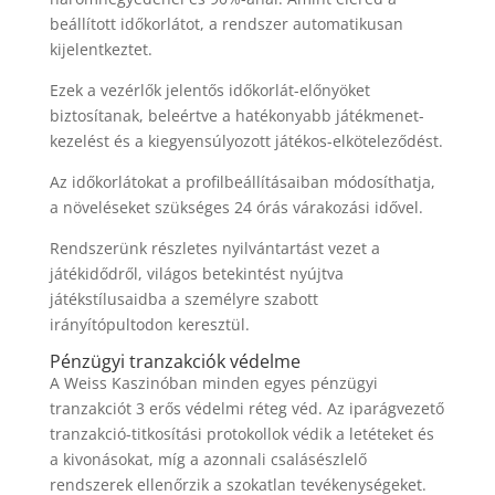
beállított időkorlátot, a rendszer automatikusan
kijelentkeztet.
Ezek a vezérlők jelentős időkorlát-előnyöket
biztosítanak, beleértve a hatékonyabb játékmenet-
kezelést és a kiegyensúlyozott játékos-elköteleződést.
Az időkorlátokat a profilbeállításaiban módosíthatja,
a növeléseket szükséges 24 órás várakozási idővel.
Rendszerünk részletes nyilvántartást vezet a
játékidődről, világos betekintést nyújtva
játékstílusaidba a személyre szabott
irányítópultodon keresztül.
Pénzügyi tranzakciók védelme
A Weiss Kaszinóban minden egyes pénzügyi
tranzakciót 3 erős védelmi réteg véd. Az iparágvezető
tranzakció-titkosítási protokollok védik a letéteket és
a kivonásokat, míg a azonnali csalásészlelő
rendszerek ellenőrzik a szokatlan tevékenységeket.