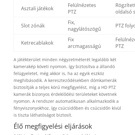
Felülnézetes
Rögzítet
Asztali játékok
PTZ
oldalsó 
Fix,
Slot zónák
PTZ foly
nagylátószögű
Fix
Felülnéz
Ketrecablakok
arcmagasságú
PTZ
A játékterület minden négyzetméterét legalább két
kamerakép követi nyomon, így biztosítva a állandó
felügyeletet, még akkor is, ha az egyik eszköz
meghibásodik. A kereszteződésekben dómkamerák
biztosítják a teljes körű megfigyelést, míg a HD PTZ
kamerák bizonyos érdeklődési területeket követnek
nyomon. A rendszer automatikusan alkalmazkodik a
fényviszonyokhoz, így csúcsidőben és csúcsidőn kívül
is tiszta láthatóságot biztosít.
Élő megfigyelési eljárások