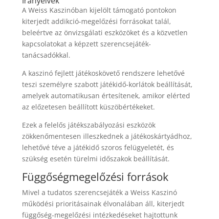
Irányelvek
A Weiss Kaszinóban kijelölt támogató pontokon
kiterjedt addikció-megelőzési forrásokat talál,
beleértve az önvizsgálati eszközöket és a közvetlen
kapcsolatokat a képzett szerencsejáték-
tanácsadókkal.
A kaszinó fejlett játékoskövető rendszere lehetővé
teszi személyre szabott játékidő-korlátok beállítását,
amelyek automatikusan értesítenek, amikor elérted
az előzetesen beállított küszöbértékeket.
Ezek a felelős játékszabályozási eszközök
zökkenőmentesen illeszkednek a játékoskártyádhoz,
lehetővé téve a játékidő szoros felügyeletét, és
szükség esetén türelmi időszakok beállítását.
Függőségmegelőzési források
Mivel a tudatos szerencsejáték a Weiss Kaszinó
működési prioritásainak élvonalában áll, kiterjedt
függőség-megelőzési intézkedéseket hajtottunk