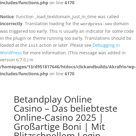
includes/functions.php
on line
6170
Notice
: Function _load_textdomain_just_in_time was called
incorrectly
. Translation loading for the
domain
wordpress-seo
was triggered too early. This is usually an indicator for some code
in the plugin or theme running too early. Translations should be
loaded at the
action or later. Please see
Debugging in
init
WordPress
for more information. (This message was added in
version 6.7.0.) in
/homepages/13/d951817646/htdocs/clickandbuilds/Akrafrio/wp-
includes/functions.php
on line
6170
Betandplay Online
Casino – Das beliebteste
Online-Casino 2025 |
Großartige Boni | Mit
Blitzschnellem Login