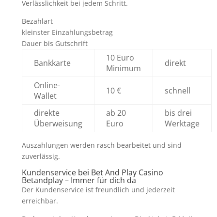
Verlässlichkeit bei jedem Schritt.
Bezahlart
kleinster Einzahlungsbetrag
Dauer bis Gutschrift
10 Euro
Bankkarte
direkt
Minimum
Online-
10 €
schnell
Wallet
direkte
ab 20
bis drei
Überweisung
Euro
Werktage
Auszahlungen werden rasch bearbeitet und sind
zuverlässig.
Kundenservice bei Bet And Play Casino
Betandplay – Immer für dich da
Der Kundenservice ist freundlich und jederzeit
erreichbar.