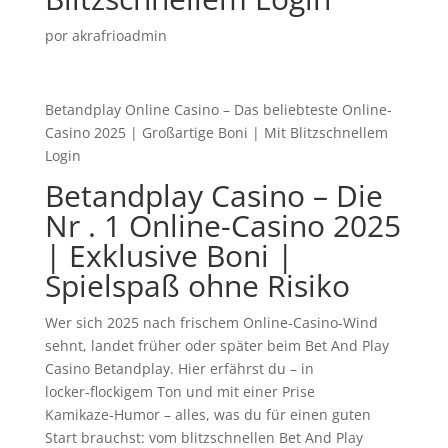
por
akrafrioadmin
Betandplay Online Casino – Das beliebteste Online-
Casino 2025 | Großartige Boni | Mit Blitzschnellem
Login
Betandplay Casino – Die
Nr . 1 Online-Casino 2025
| Exklusive Boni |
Spielspaß ohne Risiko
Wer sich 2025 nach frischem Online‑Casino‑Wind
sehnt, landet früher oder später beim Bet And Play
Casino Betandplay. Hier erfährst du – in
locker‑flockigem Ton und mit einer Prise
Kamikaze‑Humor – alles, was du für einen guten
Start brauchst: vom blitzschnellen Bet And Play