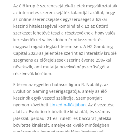
Az élő krupié szerencsejáték-üzletek megváltoztatták
az internetes szerencsejáték kalandját azáltal, hogy
az online szerencsejáték egyszerűségét a fizikai
kaszinó hitelességével kombinálták. Ez az úttörő
szerkezet lehetővé teszi a résztvevőknek, hogy valós
kereskedőkkel valós időben érintkezzenek, és
magával ragadó légkört teremtsen. A H2 Gambling
Capital 2023-as jelentése szerint az interaktív krupié
szegmens az előrejelzések szerint évente 25%-kal
növekszik, ami mutatja növekvő népszerűségét a
résztvevők körében.
E téren az egyetlen hatásos figura R. Nobility, az
Evolution Gaming vezérigazgatója, amely az élő
kaszinók egyik vezető szállítója. Szempontjait
nyomon követheti
LinkedIn-fiókjában
. Az ő vezetése
alatt az Evolution kibővítette kínálatát, és számos
játékkal, például 21-es, rulett- és baccarat-játékkal
bővítette kínálatát, amelyeket kiváló minőségben
sugároznak a legmodernebb létesítményekből.