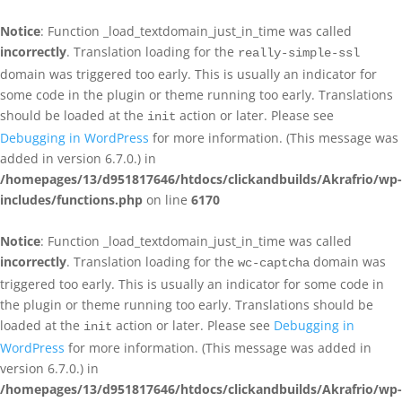
Notice
: Function _load_textdomain_just_in_time was called
incorrectly
. Translation loading for the
really-simple-ssl
domain was triggered too early. This is usually an indicator for
some code in the plugin or theme running too early. Translations
should be loaded at the
action or later. Please see
init
Debugging in WordPress
for more information. (This message was
added in version 6.7.0.) in
/homepages/13/d951817646/htdocs/clickandbuilds/Akrafrio/wp-
includes/functions.php
on line
6170
Notice
: Function _load_textdomain_just_in_time was called
incorrectly
. Translation loading for the
domain was
wc-captcha
triggered too early. This is usually an indicator for some code in
the plugin or theme running too early. Translations should be
loaded at the
action or later. Please see
Debugging in
init
WordPress
for more information. (This message was added in
version 6.7.0.) in
/homepages/13/d951817646/htdocs/clickandbuilds/Akrafrio/wp-