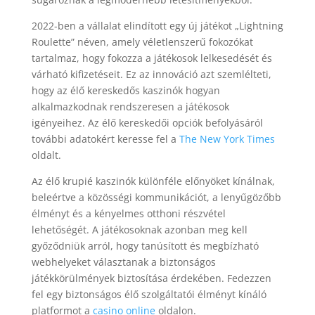
2022-ben a vállalat elindított egy új játékot „Lightning
Roulette” néven, amely véletlenszerű fokozókat
tartalmaz, hogy fokozza a játékosok lelkesedését és
várható kifizetéseit. Ez az innováció azt szemlélteti,
hogy az élő kereskedős kaszinók hogyan
alkalmazkodnak rendszeresen a játékosok
igényeihez. Az élő kereskedői opciók befolyásáról
további adatokért keresse fel a
The New York Times
oldalt.
Az élő krupié kaszinók különféle előnyöket kínálnak,
beleértve a közösségi kommunikációt, a lenyűgözőbb
élményt és a kényelmes otthoni részvétel
lehetőségét. A játékosoknak azonban meg kell
győződniük arról, hogy tanúsított és megbízható
webhelyeket választanak a biztonságos
játékkörülmények biztosítása érdekében. Fedezzen
fel egy biztonságos élő szolgáltatói élményt kínáló
platformot a
casino online
oldalon.