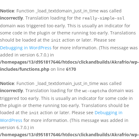
Notice
: Function _load_textdomain_just_in_time was called
incorrectly
. Translation loading for the
really-simple-ssl
domain was triggered too early. This is usually an indicator for
some code in the plugin or theme running too early. Translations
should be loaded at the
action or later. Please see
init
Debugging in WordPress
for more information. (This message was
added in version 6.7.0.) in
/homepages/13/d951817646/htdocs/clickandbuilds/Akrafrio/wp-
includes/functions.php
on line
6170
Notice
: Function _load_textdomain_just_in_time was called
incorrectly
. Translation loading for the
domain was
wc-captcha
triggered too early. This is usually an indicator for some code in
the plugin or theme running too early. Translations should be
loaded at the
action or later. Please see
Debugging in
init
WordPress
for more information. (This message was added in
version 6.7.0.) in
/homepages/13/d951817646/htdocs/clickandbuilds/Akrafrio/wp-