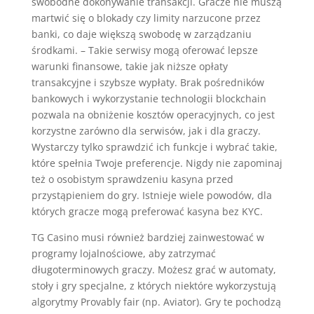
swobodne dokonywanie transakcji. Gracze nie muszą
martwić się o blokady czy limity narzucone przez
banki, co daje większą swobodę w zarządzaniu
środkami. – Takie serwisy mogą oferować lepsze
warunki finansowe, takie jak niższe opłaty
transakcyjne i szybsze wypłaty. Brak pośredników
bankowych i wykorzystanie technologii blockchain
pozwala na obniżenie kosztów operacyjnych, co jest
korzystne zarówno dla serwisów, jak i dla graczy.
Wystarczy tylko sprawdzić ich funkcje i wybrać takie,
które spełnia Twoje preferencje. Nigdy nie zapominaj
też o osobistym sprawdzeniu kasyna przed
przystąpieniem do gry. Istnieje wiele powodów, dla
których gracze mogą preferować kasyna bez KYC.
TG Casino musi również bardziej zainwestować w
programy lojalnościowe, aby zatrzymać
długoterminowych graczy. Możesz grać w automaty,
stoły i gry specjalne, z których niektóre wykorzystują
algorytmy Provably fair (np. Aviator). Gry te pochodzą