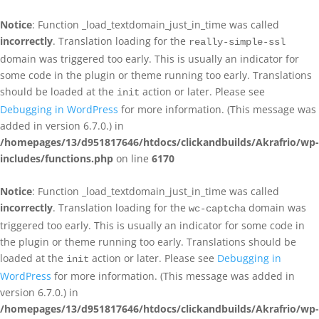
Notice
: Function _load_textdomain_just_in_time was called
incorrectly
. Translation loading for the
really-simple-ssl
domain was triggered too early. This is usually an indicator for
some code in the plugin or theme running too early. Translations
should be loaded at the
action or later. Please see
init
Debugging in WordPress
for more information. (This message was
added in version 6.7.0.) in
/homepages/13/d951817646/htdocs/clickandbuilds/Akrafrio/wp-
includes/functions.php
on line
6170
Notice
: Function _load_textdomain_just_in_time was called
incorrectly
. Translation loading for the
domain was
wc-captcha
triggered too early. This is usually an indicator for some code in
the plugin or theme running too early. Translations should be
loaded at the
action or later. Please see
Debugging in
init
WordPress
for more information. (This message was added in
version 6.7.0.) in
/homepages/13/d951817646/htdocs/clickandbuilds/Akrafrio/wp-